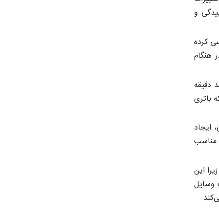
یدگی و
سی کرده
 هنگام
د دقیقه
ه باتری
 ایجاد
 مناسب
یرا این
ت وسایل
‌کند.