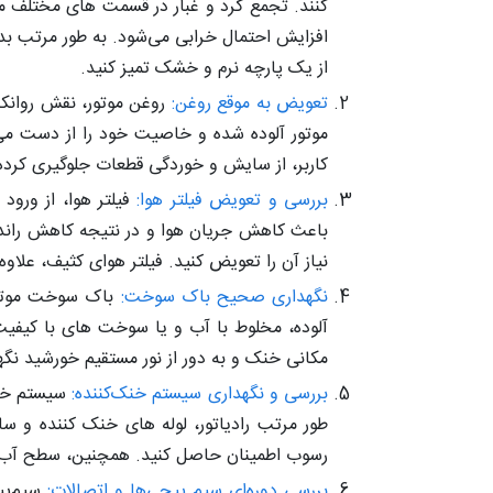
کنند. تجمع گرد و غبار در قسمت‌ های مختلف موت
افزایش احتمال خرابی می‌شود. به طور مرتب بدن
از یک پارچه نرم و خشک تمیز کنید.
تعویض به موقع روغن:
روغن موتور، نقش روانکا
موتور آلوده شده و خاصیت خود را از دست م
کاربر، از سایش و خوردگی قطعات جلوگیری کرده 
بررسی و تعویض فیلتر هوا:
فیلتر هوا، از ورود
باعث کاهش جریان هوا و در نتیجه کاهش راندمان
نیاز آن را تعویض کنید. فیلتر هوای کثیف، عل
نگهداری صحیح باک سوخت:
باک سوخت موتور 
آلوده، مخلوط با آب و یا سوخت‌ های با کیفی
مکانی خنک و به دور از نور مستقیم خورشید نگ
بررسی و نگهداری سیستم خنک‌کننده:
سیستم خنک
طور مرتب رادیاتور، لوله‌ های خنک‌ کننده و س
رسوب اطمینان حاصل کنید. همچنین، سطح آب راد
بررسی دوره‌ای سیم‌ پیچی‌ها و اتصالات:
سیم‌پیچ