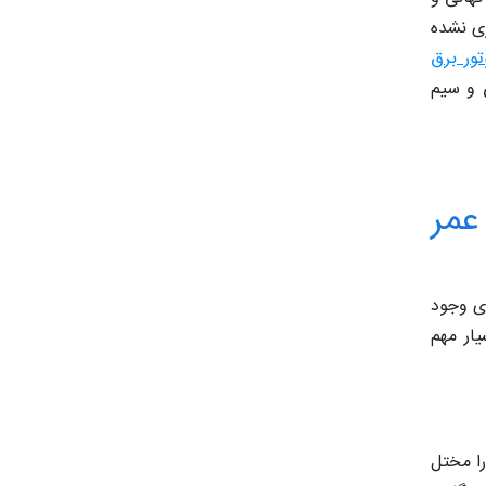
ری نشده
تور برق
و سیم‌
عمر
ری وجود
یار مهم
را مختل