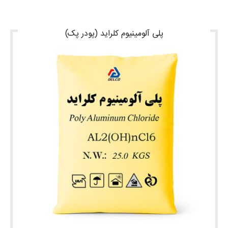
پلی آلومینیوم کلراید (پودر پک)