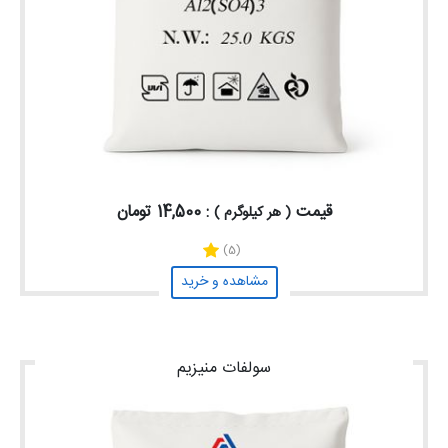
قیمت
: 14,500 تومان
( هر کیلوگرم )
(5)
مشاهده و خرید
سولفات منیزیم