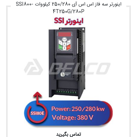
اینورتر سه فاز اس اس آی 250/280 کیلووات SSI800-
4T250G/280P
تماس بگیرید