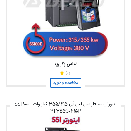
تماس بگیرید
(0)
مشاهده و خرید
اینورتر سه فاز اس اس آی 355/415 کیلووات SSI800-
4T355G/415P