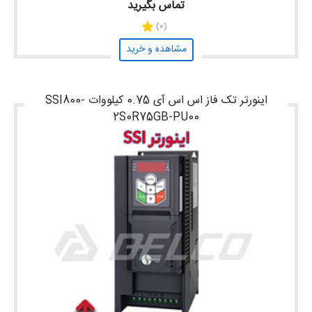
تماس بگیرید
(0)
مشاهده و خرید
اینورتر تک فاز اس اس آی 0.75 کیلووات SSI800-
2S0R75GB-PU00