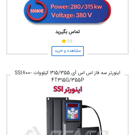
تماس بگیرید
(0)
مشاهده و خرید
اینورتر سه فاز اس اس آی 315/355 کیلووات SSI800-
4T315G/355P