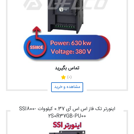
تماس بگیرید
(0)
مشاهده و خرید
اینورتر تک فاز اس اس آی 0.37 کیلووات SSI800-
2S0R37GB-PU00