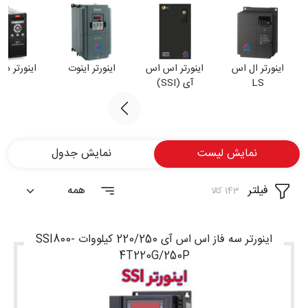
شغلی
تماس
اینورتر ال اس
اینورتر اس اس
اینورتر اینوت
اینورتر دا
با ما
LS
آی (SSI)
درباره
ما
نمایش لیست
نمایش جدول
فیلتر
143 کالا
اینورتر سه فاز اس اس آی 220/250 کیلووات SSI800-
4T220G/250P