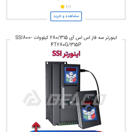
(0)
مشاهده و خرید
اینورتر سه فاز اس اس آی 280/315 کیلووات SSI800-
4T280G/315P