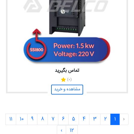
تماس بگیرید
(0)
مشاهده و خرید
11
10
9
8
7
6
5
4
3
2
1
‹
›
12