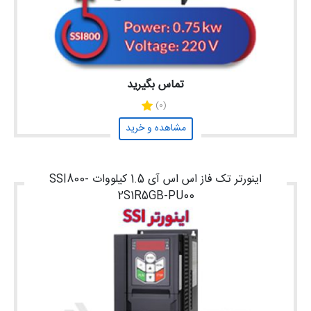
تماس بگیرید
(0)
مشاهده و خرید
اینورتر تک فاز اس اس آی 1.5 کیلووات SSI800-
2S1R5GB-PU00