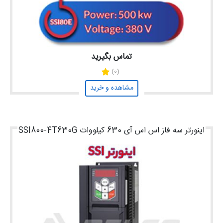
تماس بگیرید
(0)
مشاهده و خرید
اینورتر سه فاز اس اس آی 630 کیلووات SSI800-4T630G