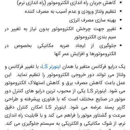
کاهش جریان راه اندازی الکتروموتور (راه اندازی نرم)
تنظیم ولتاژ ورودی و عدم آسیب به مصرف کننده
بهینه سازی مصرف انرژی
تغییر جهت چرخش الکتروموتور بدون نیاز به تغییر در
سیم بندی الکتروموتور
جلوگیری از ایجاد ضربه مکانیکی بخصوص در
الکتروموتورها و افزایش عمر آنها
یک درایو فرکانس متغیر یا همان
اینورتر LS
، با تغییر فرکانس و
ولتاژ می‌ تواند دور خروجی الکتروموتور را تنظیم نماید. این
عمل باعث کاهش مصرف برق و کاهش استهلاک الکتروموتور
می شود. اینورتر LS یکی از محبوب‌ ترین درایو های کنترل دور
موتور در صنایع مختلف است که با فناوری پیشرفته و طراحی
کاربر پسند عرضه می شود. اینورتر LS امکان کنترل دقیق
سرعت و گشتاور موتور را فراهم می‌ کند و با قابلیت راه‌ اندازی
نرم، از شوک مکانیکی و الکتریکی به سیستم جلوگیری می‌ کند.