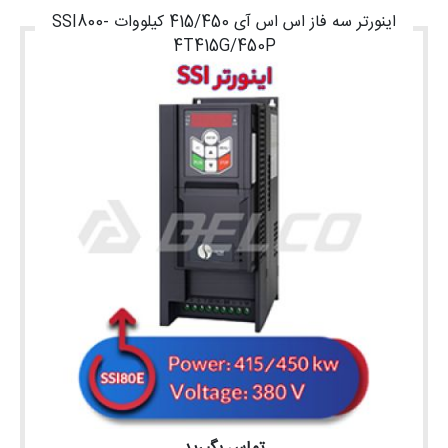
اینورتر سه فاز اس اس آی 415/450 کیلووات SSI800-
4T415G/450P