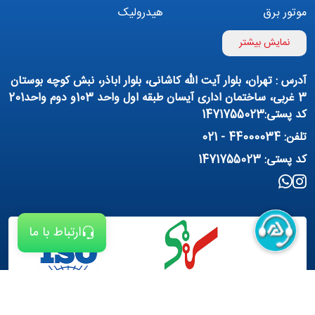
موتور برق
هیدرولیک
اینورتر
بوستر پمپ
نمایش بیشتر
تهویه مطبوع
کمپرسور
آدرس : تهران، بلوار آیت الله کاشانی، بلوار اباذر، نبش کوچه بوستان
پمپ هواده
پمپ وکیوم
3 غربی، ساختمان اداری آیسان طبقه اول واحد 103و دوم واحد201
کد پستی:1471755023
فیلتراسیون و تصفیه
پنوماتیک
تلفن: 44000034 - 021
منبع آب (تانکر آب)
روانکار صنعتی
کد پستی: 1471755023
مواد شیمیایی
تجهیزات ساختمانی
برق صنعتی
ارتباط با ما
طراحی سایت :
شرکت ره وب