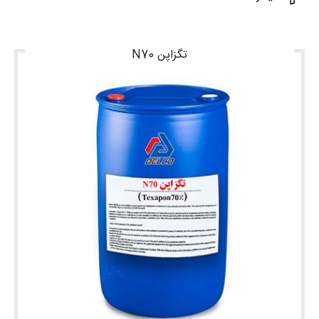
شغلی
تماس
تگزاپن N70
با ما
درباره
ما