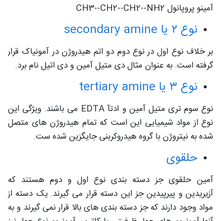
آمینو پروپانول CH3--CH2--CH2--NH2
نوع ۲ یا secondary amine
بر خلاف نوع اول در نوع دوم دو اتم هیدروژن در آمونیاک قرار
گرفته است. به عنوان مثال دی متیل آمین و دی اتیل نام برد.
نوع ۳ یا tertiary amine
نوع سوم تری متیل آمین و ادتآ EDTA می باشند. ویژگی این
نوع از مواد شیمیایی این است که تمام هیدروژن های متصل
شده به نیتروژن با گروه هیدروکربنی جایگزین شده ست.
حلقوی
آمین حلقوی جز دسته بندی نوع اول و دوم هستند که
آزیریدین و پیرپیدین جز این دسته قرار می گیرند. یک دسته از
مواد وجود دارند که جز دسته بندی های بالا قرار نمی گیرند و به