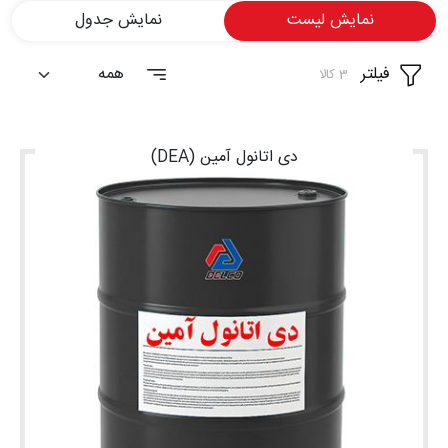
نمایش لیست
نمایش جدول
شغلی
فیلتر
تماس
3 کالا
با ما
درباره
دی اتانول آمین (DEA)
ما