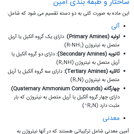
ساختار و طبقه بندی آمین
این ماده به صورت کلی به دو دسته تقسیم می شود که شامل:
آلی
اولیه (Primary Amines)
: دارای یک گروه آلکیل یا آریل
متصل به نیتروژن (R-NH₂).
ثانویه (Secondary Amines):
دارای دو گروه آلکیل یا
آریل متصل به نیتروژن (R₂NH).
ثالثیه (Tertiary Amines):
دارای سه گروه آلکیل یا آریل
متصل به نیتروژن (R₃N).
چهارگانه (Quaternary Ammonium Compounds)
:
دارای چهار گروه آلکیل یا آریل متصل به نیتروژن که بار
مثبت دارد (R₄N⁺).
معدنی
آمین معدنی شامل ترکیباتی هستند که در آنها نیتروژن به