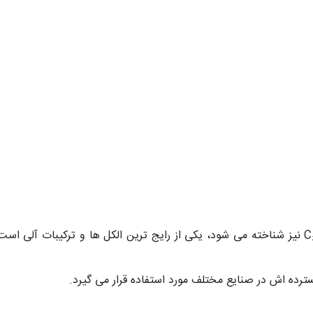
اتانول (Ethanol) که با فرمول شیمیایی C₂H₅OH نیز شناخته می شود، یکی از رایج ترین الکل ه
ترده اش در صنایع مختلف مورد استفاده قرار می گیرد.