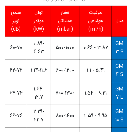
ظرفیت
فشار
توان
سطح
مدل
هوادهی
عملیاتی
موتور
نویز
(dB)
(kW)
(mbar)
(m³/h)
0.89-
GM
60-70
500-1000
3.87 - 0.66
6.63
3 S
GM
62-72
1.14-11.6
600-1200
5.41 - 1.1
4 S
1.64-
GM
64-74
700-1300
8.21 - 1.54
12.7
7 L
2.29-
GM
66-76
800-1400
9.95 - 2.59
22.7
10 S