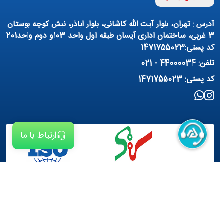
تهویه مطبوع
کمپرسور
آدرس : تهران، بلوار آیت الله کاشانی، بلوار اباذر، نبش کوچه بوستان
پمپ هواده
پمپ وکیوم
3 غربی، ساختمان اداری آیسان طبقه اول واحد 103و دوم واحد201
کد پستی:1471755023
فیلتراسیون و تصفیه
پنوماتیک
تلفن: 44000034 - 021
منبع آب (تانکر آب)
روانکار صنعتی
کد پستی: 1471755023
مواد شیمیایی
تجهیزات ساختمانی
برق صنعتی
ارتباط با ما
طراحی سایت :
شرکت ره وب