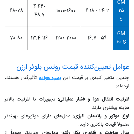
GM
4.46-
68-78
1000-1600
24.2 - 6.18
25
48.7
S
GM
70-80
13.4-116
1200-2000
59 - 16.7
60 S
عوامل تعیین‌کننده قیمت روتس بلوئر ارزن
چندین متغیر کلیدی بر قیمت این
پمپ هواده
تأثیرگذار هستند،
ازجمله:
ظرفیت انتقال هوا و فشار عملیاتی:
تجهیزات با ظرفیت بالاتر
هزینه بیشتری دارند.
نوع موتور و راندمان انرژی:
مدل‌های دارای موتورهای بهینه‌تر
معمولاً قیمت بالاتری دارند.
سال ساخت و فناوری بکار رفته:
مدل‌های جدیدتر عموماً از