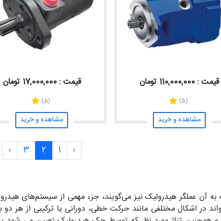
قیمت : 110,000,000 تومان
قیمت : 17,000,000 تومان
(5)
(5)
مشاهده و خرید
مشاهده و خرید
›
3
2
1
‹
تور هیدرولیک (Hydraulic Actuator) که به آن عملگر هیدرولیک نیز می‌گویند، جزء مهمی از
اند در اشکال مختلفی مانند حرکت خطی، دورانی یا ترکیبی از هر دو 
و همچنین تناژ مورد نظر که توسط جک هیدرولیک تعیین می شود به ک