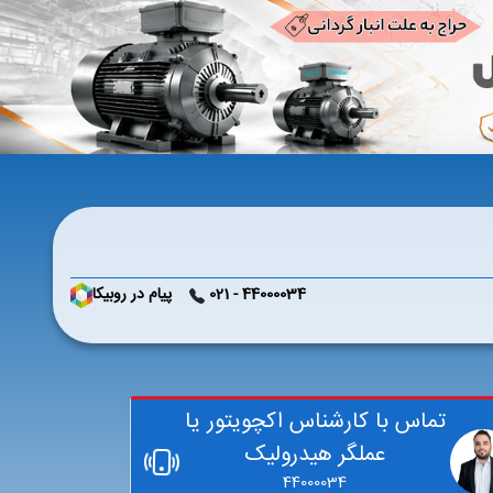
44000034 - 021
پیام در روبیکا
تماس با کارشناس اکچویتور یا
عملگر هیدرولیک
44000034