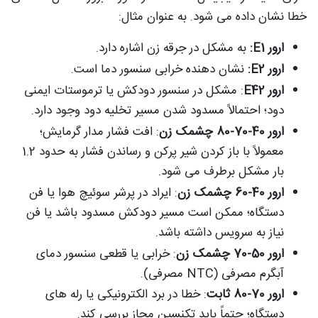
خطا نشان داده می شود. به عنوان مثال:
ارور E1:
به مشکل در جرقه زن اشاره دارد.
ارور E2:
نشان دهنده خرابی سنسور دما است.
ارور E42
: مشکل در سنسور دودکش یا ترموستات ایمنی
دود؛ احتمالاً مسدود شدن مسیر تخلیه دود وجود دارد.
ارور 40-70-80 چشمک زن
: افت فشار مدار گرمایش؛
معمولاً با باز کردن شیر پرکن و رساندن فشار به حدود 1.2
بار مشکل برطرف می شود.
ارور 40-60 چشمک زن
: ایراد در پرشر سوئیچ هوا یا فن
دستگاه؛ ممکن است مسیر دودکش مسدود باشد یا فن
نیاز به سرویس داشته باشد.
ارور 50-70 چشمک زن
: خرابی یا قطعی سنسور دمای
آبگرم مصرفی (NTC مصرفی).
ارور 70-80 ثابت
: خطا در برد الکترونیکی یا رله های
دستگاه؛ حتماً باید تکنسین مجاز بررسی کند.