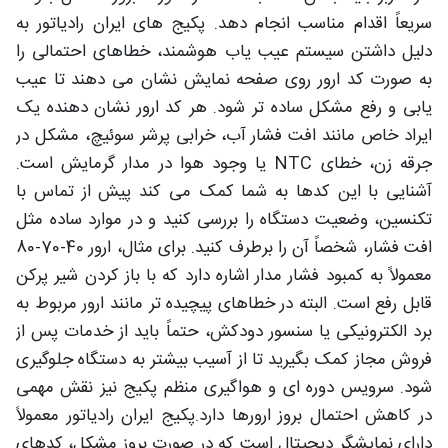
سریعاً اقدام مناسب انجام دهد. پکیج های ایران رادیاتور به
دلیل داشتن سیستم عیب یاب هوشمند، خطاهای احتمالی را
به صورت کد ارور روی صفحه نمایش نشان می دهند تا عیب
یابی و رفع مشکل ساده تر شود. هر کد ارور نشان دهنده یک
ایراد خاص مانند افت فشار آب، خرابی پرشر سوئیچ، مشکل در
جرقه زن، خطای NTC یا وجود هوا در مدار گرمایش است.
آشنایی با این کدها به شما کمک می کند پیش از تماس با
تکنسین، وضعیت دستگاه را بررسی کنید و در موارد ساده مثل
افت فشار، شخصاً آن را برطرف کنید. برای مثال، ارور 40-70-80
معمولاً به کمبود فشار مدار اشاره دارد که با باز کردن شیر پرکن
قابل رفع است. البته در خطاهای پیچیده تر مانند ارور مربوط به
برد الکترونیکی یا سنسور دودکش، حتماً باید از خدمات پس از
فروش مجاز کمک بگیرید تا از آسیب بیشتر به دستگاه جلوگیری
شود. سرویس دوره ای و هواگیری منظم پکیج نیز نقش مهمی
در کاهش احتمال بروز ارورها دارد.پکیج ایران رادیاتور معمولاً
دارای نمایشگر دیجیتال است که در صورت بروز مشکل، کدهای