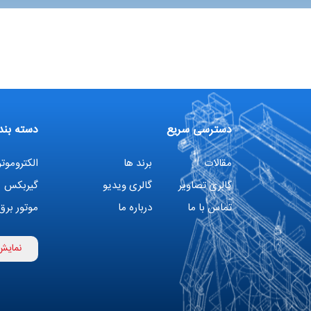
دسترسی سریع
دسته بند
مقالات
برند ها
الکتروموتو
گالری تصاویر
گالری ویدیو
گیربکس
تماس با ما
درباره ما
موتور برق
اینورتر
نمایش
تهویه مط
پمپ هواد
فیلتراسیو