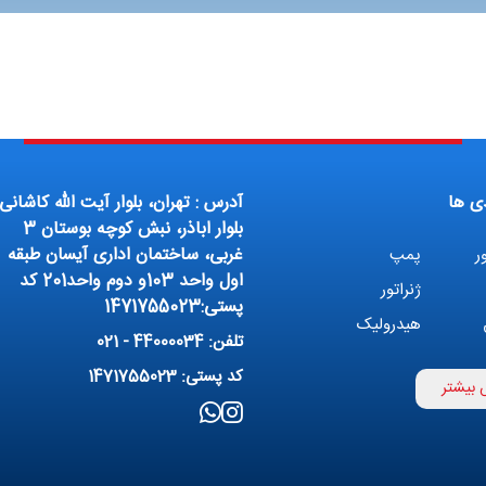
ی ها
آدرس : تهران، بلوار آیت الله کاشانی،
بلوار اباذر، نبش کوچه بوستان 3
غربی، ساختمان اداری آیسان طبقه
ر
پمپ
اول واحد 103و دوم واحد201 کد
ژنراتور
پستی:1471755023
هیدرولیک
تلفن: 44000034 - 021
بوستر پمپ
کد پستی: 1471755023
 بیشتر
بوع
کمپرسور
ه
پمپ وکیوم
ن و تصفیه
پنوماتیک