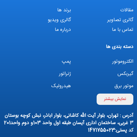
شغلی
مقالات
برند ها
گالری تصاویر
گالری ویدیو
تماس
تماس با ما
درباره ما
با ما
درباره
دسته بندی ها
ما
الکتروموتور
پمپ
گیربکس
ژنراتور
موتور برق
هیدرولیک
اینورتر
بوستر پمپ
نمایش بیشتر
تهویه مطبوع
کمپرسور
آدرس : تهران، بلوار آیت الله کاشانی، بلوار اباذر، نبش کوچه بوستان
پمپ هواده
پمپ وکیوم
3 غربی، ساختمان اداری آیسان طبقه اول واحد 103و دوم واحد201
کد پستی:1471755023
فیلتراسیون و تصفیه
پنوماتیک