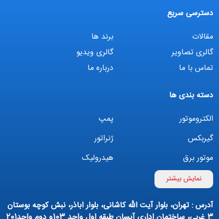
دسترسی سریع
مقالات
برند ها
گالری تصاویر
گالری ویدیو
تماس با ما
درباره ما
دسته بندی ها
الکتروموتور
پمپ
گیربکس
ژنراتور
موتور برق
هیدرولیک
اینورتر
بوستر پمپ
نمایش بیشتر
تهویه مطبوع
کمپرسور
آدرس : تهران، بلوار آیت الله کاشانی، بلوار اباذر، نبش کوچه بوستان
پمپ هواده
پمپ وکیوم
3 غربی، ساختمان اداری آیسان طبقه اول واحد 103و دوم واحد201