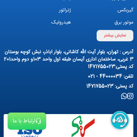
گیربکس
ژنراتور
موتور برق
هیدرولیک
اینورتر
بوستر پمپ
نمایش بیشتر
تهویه مطبوع
کمپرسور
آدرس : تهران، بلوار آیت الله کاشانی، بلوار اباذر، نبش کوچه بوستان
پمپ هواده
پمپ وکیوم
3 غربی، ساختمان اداری آیسان طبقه اول واحد 103و دوم واحد201
کد پستی:1471755023
فیلتراسیون و تصفیه
پنوماتیک
تلفن: 44000034 - 021
منبع آب (تانکر آب)
روانکار صنعتی
کد پستی: 1471755023
مواد شیمیایی
تجهیزات ساختمانی
برق صنعتی
ارتباط با ما