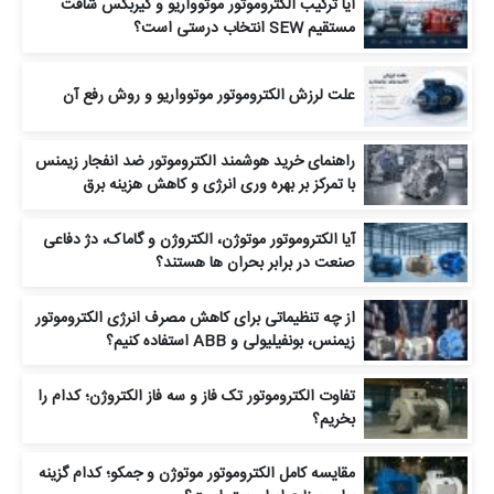
آیا ترکیب الکتروموتور موتوواریو و گیربکس شافت
مستقیم SEW انتخاب درستی است؟
علت لرزش الکتروموتور موتوواریو و روش رفع آن
راهنمای خرید هوشمند الکتروموتور ضد انفجار زیمنس
با تمرکز بر بهره وری انرژی و کاهش هزینه برق
آیا الکتروموتور موتوژن، الکتروژن و گاماک، دژ دفاعی
صنعت در برابر بحران‌ ها هستند؟
از چه تنظیماتی برای کاهش مصرف انرژی الکتروموتور
زیمنس، بونفیلیولی و ABB استفاده کنیم؟
تفاوت الکتروموتور تک‌ فاز و سه‌ فاز الکتروژن؛ کدام را
بخریم؟
مقایسه کامل الکتروموتور موتوژن و جمکو؛ کدام گزینه