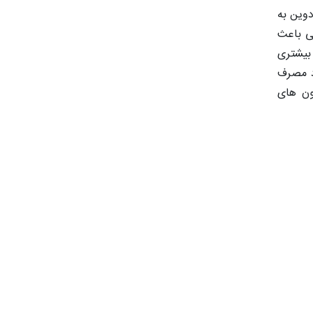
دوین به
گی باعث
Volvo Pen) و کامینز (Cummins)، بهره وری بیشتری
رد مصرف
ون های