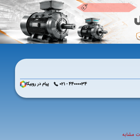
44000034 - 021
پیام در روبیکا
ات مشابه