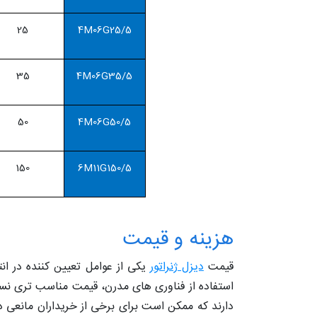
25
4M06G25/5
35
4M06G35/5
50
4M06G50/5
150
6M11G150/5
هزینه و قیمت
قیمت
دیزل ژنراتور
یکی از عوامل تعیین کننده در انت
استفاده از فناوری های مدرن، قیمت مناسب تری نسبت ب
دارند که ممکن است برای برخی از خریداران مانعی در 