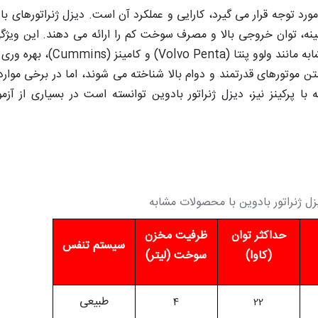
مورد توجه قرار می گیرد، کارایی و عملکرد آن است. دیزل ژنراتورهای با
هینه، توان خروجی بالا و مصرف سوخت کم را ارائه می دهند. این ویژ
می شود که این محصولات در مقایسه با برندهای مشابه مانند ولوو پنتا (ta
اشتن موتورهای قدرتمند و دوام بالا شناخته می شوند، اما در برخی موا
ا پرکینز نیز، دیزل ژنراتور بادوین توانسته است در بسیاری از آزم
ل ژنراتور بادوین با محصولات مشابه
حداکثر توان
ظرفیت مخزن
سیستم تنفس
(کاوا)
سوخت (لیتر)
طبیعی
4
22