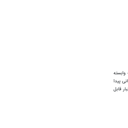
جهیزات وابسته
نی پیدا
 کاترپیلار (Caterpillar) و پرکینز (Perkins)، از اعتبار قابل