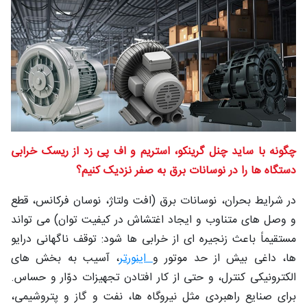
شغلی
تماس
با ما
درباره
ما
چگونه با ساید چنل‌ گرینکو، استریم و اف ‌پی‌ زد از ریسک خرابی
دستگاه ‌ها را در نوسانات برق به صفر نزدیک کنیم؟
در شرایط بحران، نوسانات برق (افت ولتاژ، نوسان فرکانس، قطع
و وصل‌ های متناوب و ایجاد اغتشاش در کیفیت توان) می‌ تواند
مستقیماً باعث زنجیره ‌ای از خرابی ‌ها شود: توقف ناگهانی درایو
ها، داغی بیش ‌از حد موتور و
اینورتر
، آسیب به بخش‌ های
الکترونیکی کنترل، و حتی از کار افتادن تجهیزات دوّار و حساس.
برای صنایع راهبردی مثل نیروگاه‌ ها، نفت و گاز و پتروشیمی،