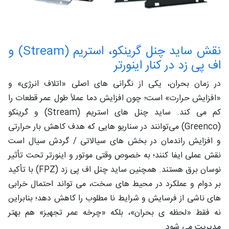
نقش ساید چنل‌ گرینکو، استریم (Stream) و
اف ‌پی ‌زد در کنار اینورتر
در زمان بحران، یکی از نگرانی ‌های اصلی «اتلاف انرژی» و
«افزایش حرارت» است؛ چون افزایش دما عملاً طول عمر قطعات را
کم می ‌کند. ساید چنل‌ های استریم (Stream) و گرینکو
(Greenco) می‌توانند در سناریو هایی که هدف کاهش بار حرارتی
و افزایش راندمان در بخش‌ های سیالاتی / گردش سیال است
نقش عملی ایفا کنند؛ به‌ خصوص وقتی موتور و اینورتر تحت تأثیر
نوسان برق هستند. همچنین ساید چنل اف ‌پی ‌زد (FPZ) با تأکید
بر دوام و عملکرد در محیط ‌های سخت، می ‌تواند احتمال خرابی
‌های ناشی از فرسایش و شرایط نا مطلوب را کاهش دهد؛ بنابراین
نه فقط «لحظه ‌ی بحران»، بلکه «چرخه عمر تجهیز» هم بهتر
مدیریت می ‌شود.