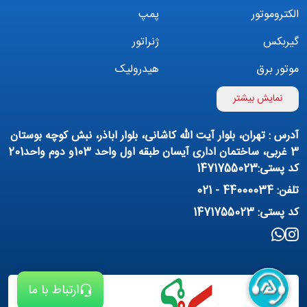
الکتروموتور
پمپ
گیربکس
ژنراتور
موتور برق
هیدرولیک
اینورتر
بوستر پمپ
نمایش بیشتر
تهویه مطبوع
کمپرسور
آدرس : تهران، بلوار آیت الله کاشانی، بلوار اباذر، نبش کوچه بوستان
پمپ هواده
پمپ وکیوم
3 غربی، ساختمان اداری آیسان طبقه اول واحد 103و دوم واحد201
کد پستی:1471755023
فیلتراسیون و تصفیه
پنوماتیک
تلفن: 44000034 - 021
منبع آب (تانکر آب)
روانکار صنعتی
کد پستی: 1471755023
مواد شیمیایی
تجهیزات ساختمانی
برق صنعتی
ارتباط با ما