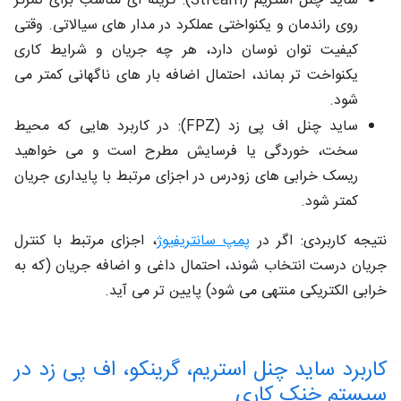
ساید چنل استریم (Stream): گزینه ‌ای مناسب برای تمرکز
روی راندمان و یکنواختی عملکرد در مدار های سیالاتی. وقتی
کیفیت توان نوسان دارد، هر چه جریان و شرایط کاری
یکنواخت‌ تر بماند، احتمال اضافه‌ بار های ناگهانی کمتر می
‌شود.
ساید چنل اف ‌پی‌ زد (FPZ): در کاربرد هایی که محیط
سخت، خوردگی یا فرسایش مطرح است و می ‌خواهید
ریسک خرابی‌ های زودرس در اجزای مرتبط با پایداری جریان
کمتر شود.
نتیجه کاربردی: اگر در
پمپ سانتریفیوژ
، اجزای مرتبط با کنترل
جریان درست انتخاب شوند، احتمال داغی و اضافه ‌جریان (که به
خرابی الکتریکی منتهی می ‌شود) پایین ‌تر می ‌آید.
کاربرد ساید چنل استریم، گرینکو، اف پی زد در
سیستم خنک ‌کاری