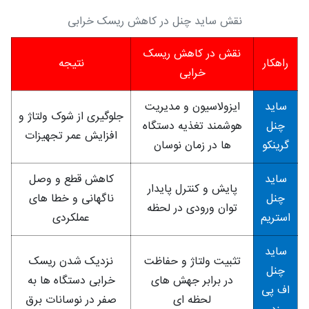
نقش ساید چنل در کاهش ریسک خرابی
نقش در کاهش ریسک
راهکار
نتیجه
خرابی
ساید
ایزولاسیون و مدیریت
جلوگیری از شوک ولتاژ و
چنل
هوشمند تغذیه دستگاه‌
افزایش عمر تجهیزات
گرینکو
ها در زمان نوسان
ساید
کاهش قطع و وصل
پایش و کنترل پایدار
چنل
ناگهانی و خطا های
توان ورودی در لحظه
استریم
عملکردی
ساید
تثبیت ولتاژ و حفاظت
نزدیک شدن ریسک
چنل
در برابر جهش‌ های
خرابی دستگاه‌ ها به
اف پی
لحظه‌ ای
صفر در نوسانات برق