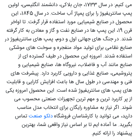
می کنیم: در سال 1733، جان بلاکی، دانشمند انگلیسی، اولین
پمپ سانتریفیوژ را برای پمپاژ آب ساخت. در سال 1845، این
محصول در صنایع شیمیایی مورد استفاده قرار گرفت. تا اواخر
قرن 19، این پمپ ها در صنایع نفت و گاز و معادن به کار گرفته
شدند. در جنگ های جهانی اول و دوم، پمپ های سانتریفیوژ در
صنایع نظامی برای تولید مواد منفجره و سوخت های موشکی
استفاده شدند. امروزه این محصول در طیف گسترده ای از
صنایع مانند آب و فاضلاب، نیروگاه ها، صنایع شیمیایی و
پتروشیمی، صنایع غذایی و دارویی کاربرد دارد. پیشرفت های
فنی و مهندسی در طول سال ها باعث افزایش کارایی و قابلیت
های پمپ های سانتریفیوژ شده است. این محصول امروزه یکی
از پر کاربرد ترین و مهم ترین تجهیزات صنعتی محسوب می
شوند. اگر نیاز به مشاوره رایگان برای انتخاب مدل مناسب
دارید، می‌ توانید با کارشناسان فروشگاه
دلکو صنعت
تماس
بگیرید. ما آماده‌ ایم تا بر اساس نیاز واقعی شما، بهترین
پیشنهاد را ارائه کنیم.