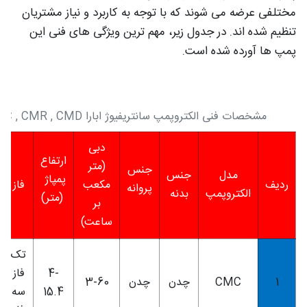
مختلفی عرضه می شوند که با توجه به کاربرد و نیاز مشتریان
تنظیم شده اند. در جدول زیر، مهم ترین ویژگی های فنی این
پمپ ها آورده شده است.
مشخصات فنی الکتروپمپ سانتریفیوژ ابارا CMC , CMR , CMD
دبی
ارتفاع
(متر
جنس
مدل
جنس
پمپاژ
ردیف
مکعب
فاز
پروانه
الکتروپمپ
بدنه
(متر)
بر
ساعت)
تک
4-
فاز
1
CMC
چدن
چدن
3-60
15.4
سه