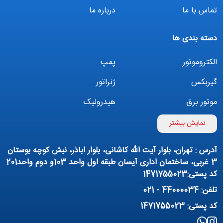
تماس با ما
درباره ما
دسته بندی ها
الکتروموتور
پمپ
گیربکس
ژنراتور
موتور برق
هیدرولیک
اینورتر
بوستر پمپ
نمایش بیشتر
تهویه مطبوع
کمپرسور
آدرس : تهران، بلوار آیت الله کاشانی، بلوار اباذر، نبش کوچه بوستان
پمپ هواده
پمپ وکیوم
3 غربی، ساختمان اداری آیسان طبقه اول واحد 103و دوم واحد201
کد پستی:1471755023
فیلتراسیون و تصفیه
پنوماتیک
تلفن: 44000034 - 021
منبع آب (تانکر آب)
روانکار صنعتی
کد پستی: 1471755023
مواد شیمیایی
تجهیزات ساختمانی