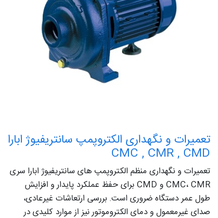
تعمیرات و نگهداری الکتروپمپ سانتریفیوژ ابارا
CMC , CMR , CMD
تعمیرات و نگهداری منظم الکتروپمپ های سانتریفیوژ ابارا سری
CMC، CMR و CMD برای حفظ عملکرد پایدار و افزایش
طول عمر دستگاه ضروری است. بررسی ارتعاشات غیرعادی،
صدای غیرمعمول و دمای الکتروموتور نیز از موارد کلیدی در