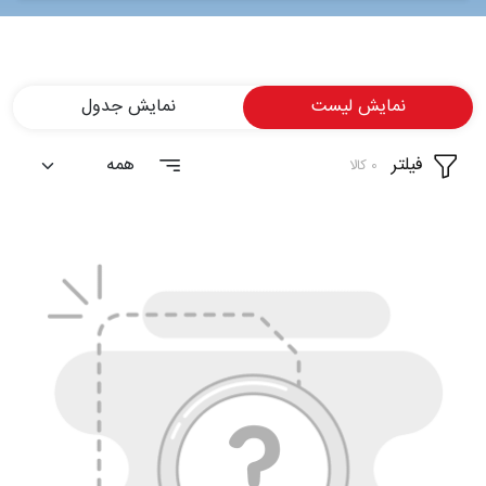
شغلی
تماس
نمایش لیست
نمایش جدول
با ما
فیلتر
درباره
0 کالا
ما