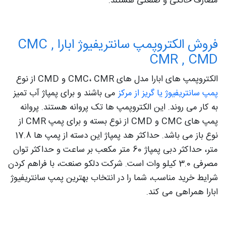
مصارف خانگی و صنعتی هستند.
فروش الکتروپمپ سانتریفیوژ ابارا CMC ,
CMR , CMD
الکتروپمپ های ابارا مدل های CMC، CMR و CMD از نوع
پمپ سانتریفیوژ یا گریز از مرکز
می باشند و برای پمپاژ آب تمیز
به کار می روند. این الکتروپمپ ها تک پروانه هستند. پروانه
پمپ های CMC و CMD از نوع بسته و برای پمپ CMR از
نوع باز می باشد. حداکثر هد پمپاژ این دسته از پمپ ها 17.8
متر، حداکثر دبی پمپاژ 60 متر مکعب بر ساعت و حداکثر توان
مصرفی 3.0 کیلو وات است. شرکت دلکو صنعت، با فراهم کردن
شرایط خرید مناسب، شما را در انتخاب بهترین پمپ سانتریفیوژ
ابارا همراهی می کند.