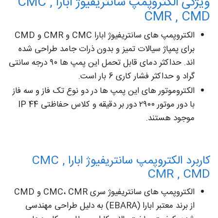
ویژگی الکتروپمپ سانتریفیوژ ابارا CMC ,
CMR , CMD
الکتروپمپ های سانتریفیوژ ابارا CMC و CMR و CMD
برای پمپاژ سیالات تمیز و بدون ذرات جامد طراحی شده
اند. حداکثر دمای قابل تحمل این پمپ ها ۹۰ درجه سانتی
گراد و حداکثر فشار کاری 6 بار است.
الکتروموتور های این پمپ ها در دو نوع تک فاز و سه فاز
با دور موتور ۲۹۰۰ دور بر دقیقه و کلاس حفاظتی IP 44
موجود هستند.
کاربرد الکتروپمپ سانتریفیوژ ابارا CMC ,
CMR , CMD
الکتروپمپ های سانتریفیوژ سری CMC، CMR و CMD
از برند معتبر ابارا (EBARA) به دلیل طراحی مهندسی