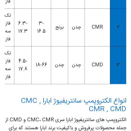
فاز
تک
3-
6.3-
فاز
2
CMR
چدن
برنج
16.5
17.3
سه
فاز
تک
4.5-
فاز
3
CMD
چدن
چدن
18-66
17.8
سه
فاز
انواع الکتروپمپ سانتریفیوژ ابارا CMC ,
CMR , CMD
الکتروپمپ های سانتریفیوژ ابارا سری CMC، CMR و CMD از
جمله محصولات پرفروش و باکیفیت برند ابارا هستند که برای