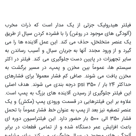
فیلتر هیدرولیک جزئی از یک مدار است که ذرات مخرب
(آلودگی های موجود در روغن) را با فشرده کردن سیال از طریق
یک عنصر متخلخل، حذف می کند. این عمل آلاینده ها را می
گیرد و از ورود مجدد آنها به جریان سیال و آسیب رساندن به
سایر تجهیزات در پایین دست جلوگیری می کند. فیلتر در اکثر
سیستم ها، عموماً بین مخزن و پمپ، در مسیر برگشت به
مخزن یافت می شوند. صافی کم فشار معمولاً برای فشارهای
حداکثر 24 بار / 350 psi درجه بندی می شوند. هدف اصلی
این فیلتر جلوگیری از رسیدن آلاینده های بزرگ به پمپ است.
علاوه بر این فیلترهایی در قسمت ورودی پمپ (مکش) و یک
عنصر تصفیه نیز بعد از پمپ به عنوان خط فشار عموماً با تحمل
فشار 350 الی 500 بار حضور دارد. این فیلتراسیون دوره ای
باعث افزایش عمر دستگاه شده و از تمامی قطعات در برابر
آلودگی های موجود در سیال جلوگیری می کند. برای مشاوره