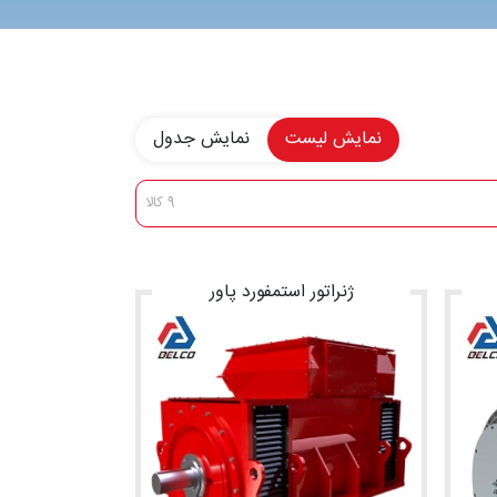
نمایش لیست
نمایش جدول
9 کالا
ژنراتور استمفورد پاور