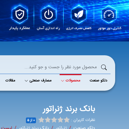
دلکو صنعت
محصولات
مصارف صنعتی
مقالات
بانک برند ژنراتور
نظرات کاربران :
0 از ۵
دلکو صنعت
ژنراتور
بانک برند ژنراتور
لیست م