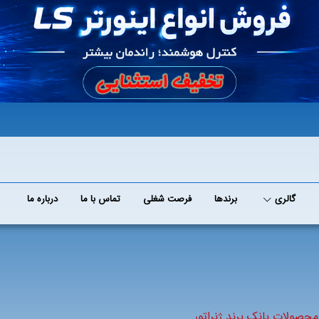
گالری
برند‌ها
فرصت شغلی
تماس با ما
درباره ما
حصولات بانک برند ژنراتور