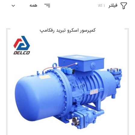
فیلتر
1 کالا
شغلی
تماس
کمپرسور اسکرو تبرید رفکامپ
با ما
درباره
ما