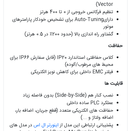
Vector)
تنظیم فرکانس خروجی از 0 تا 400 هرتز
دارایAuto-Tuning برای تشخیص خودکار پارامترهای
موتور
گشتاور راه اندازی بالا (حدود 200٪ در 0.5 هرتز)
حفاظت
کلاس حفاظتی استاندارد IP20 (قابل سفارش IP66 برای
محیط های مرطوب/آلوده)
فیلتر EMC داخلی برای کاهش نویز الکتریکی
قابلیت ها
نصب کنار هم (Side-by-Side) بدون فاصله زیاد
عملکرد PLC ساده داخلی
حفاظت های الکتریکی متعدد (قطع جریان، اضافه بار،
اضافه ولتاژ و ...)
پشتیبانی ارتباطی این مدل از
اینورتر ال اس
در مدل های