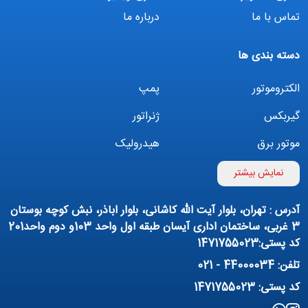
تماس با ما
درباره ما
دسته بندی ها
الکتروموتور
پمپ
گیربکس
ژنراتور
موتور برق
هیدرولیک
اینورتر
بوستر پمپ
نمایش بیشتر
تهویه مطبوع
کمپرسور
آدرس : تهران، بلوار آیت الله کاشانی، بلوار اباذر، نبش کوچه بوستان
پمپ هواده
پمپ وکیوم
3 غربی، ساختمان اداری آیسان طبقه اول واحد 103و دوم واحد201
کد پستی:1471755023
فیلتراسیون و تصفیه
پنوماتیک
تلفن: 44000034 - 021
منبع آب (تانکر آب)
روانکار صنعتی
کد پستی: 1471755023