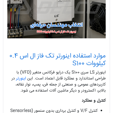
موارد استفاده اینورتر تک فاز ال اس 0.4
کیلووات S100
اینورتر LS سری S100 یک درایو فرکانس متغیر (VFD) با
طراحی استاندارد و عملکرد قابل اعتماد است. این
اینورتر
در
کاربردهای عمومی و صنعتی از جمله فن، پمپ، نوار نقاله،
بالابر، اکسترودر و دیگر ماشین آلات استفاده می شود.
کنترل و عملکرد
کنترل V/F و کنترل برداری بدون سنسور (Sensorless