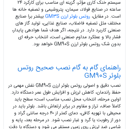
سیستم خنک‌ کاری مؤثر، گزینه‌ ای مناسب برای کارکرد ۲۴
ساعته در صنایع فولاد، سیمان، پتروشیمی و تصفیه‌ خانه‌ ها
است. در مقابل،
روتس بلوئر ارزن GM3S
بیشتر برا صنایع
مختلف مثل تصفیه فاضلاب، صنایع غذایی، تولید گاز های
صنعتی کاربرد دارد. در نتیجه، اگر هدف شما هوادهی پایدار،
فشار بالا و عملکرد مداوم صنعتی است، انتخاب حرفه‌ ای
بدون شک روتس بلوئر ارزن GM90S خواهد بود.
راهنمای گام‌ به‌ گام نصب صحیح روتس
بلوئر GM90S
نصب دقیق و اصولی روتس بلوئر ارزن GM90S نقش مهمی در
حفظ راندمان، کاهش لرزش و افزایش طول عمر دستگاه دارد.
اولین مرحله، انتخاب محل نصب مناسب است؛ سطح باید
کاملاً صاف، تراز و مقاوم در برابر ارتعاش باشد. بلوئر باید در
محیطی با تهویه کافی، دمای کمتر از ۴۰ درجه سانتی‌ گراد و
دور از رطوبت یا گرد و غبار نصب شود. در مرحله بعد، پایه و
شاسی ضد لرزش روی زمین مستقر می‌ شود و دستگاه با دقت