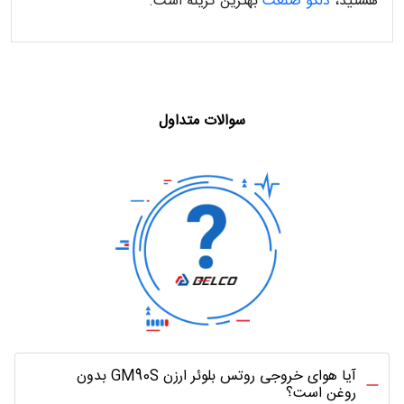
هستید،
دلکو صنعت
بهترین گزینه است.
سوالات متداول
آیا هوای خروجی روتس بلوئر ارزن GM90S بدون
روغن است؟