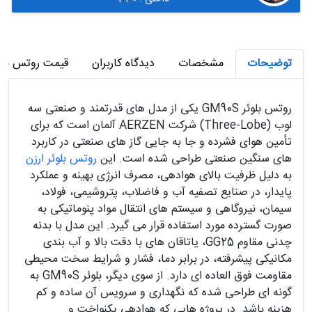
توضیحات
مشخصات
دیدگاه کاربران
قیمت روتس بلوئر ار
روتس بلوئر GM90S یکی از مدل‌ های قدرتمند و صنعتی سه
لوب (Three-Lobe) شرکت AERZEN آلمان است که برای
تأمین هوای فشرده و جا به‌ جایی گاز های صنعتی در کاربرد
های سنگین صنعتی طراحی شده است. این
روتس بلوئر ارزن
به دلیل ظرفیت بالای هوادهی، مصرف انرژی بهینه و عملکرد
پایدار، در صنایع تصفیه آب و فاضلاب، پتروشیمی، فولاد،
سیمان، نیروگاهی و سیستم‌ های انتقال مواد پنوماتیکی به
صورت گسترده مورد استفاده قرار می‌ گیرد. این مدل با بدنه
چدنی مقاوم GG25، یاتاقان‌ های با دقت بالا و آب‌ بندی
مکانیکی پیشرفته، در برابر دما، فشار و شرایط سخت محیطی
مقاومت فوق‌ العاده‌ ای دارد. از سوی دیگر، بلوئر GM90S به‌
گونه‌ ای طراحی شده که نگهداری و سرویس آن ساده و کم‌
هزینه باشد. در پروژه‌ هایی که هوادهی یکنواخت و