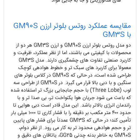
های متالورژیکی و جا به‌ جایی مواد
مقایسه عملکرد روتس بلوئر ارزن GM90S
با GM3S
دو مدل روتس بلوئر ارزن GM90S و ارزن GM3S هر دو از
محصولات با کیفیتی می باشند، اما از نظر عملکرد، ظرفیت و
کاربرد صنعتی تفاوت‌ های چشمگیری دارند. مدل GM3S
معمولاً برای کاربرد های سبک‌ تر و خطوط هوادهی کوچک
طراحی شده است، در حالی که GM90S در کلاس بلوئر های
سنگین و با دبی بالا قرار می‌ گیرد. در GM90S از طراحی سه‌
لوب (Three Lobe) با حجم جابجایی بزرگ‌ تر استفاده شده
که باعث می‌ شود جریان هوا یکنواخت‌ تر، بی‌ صدا‌ تر و با
راندمان انرژی بالاتر باشد. این مدل قادر است دبی هوایی تا
حدود ۴۰۰ متر مکعب بر دقیقه را با فشار کاری تا ۱۰۰۰ میلی‌ بار
تأمین کند؛ در حالی‌ که GM3S عمدتاً برای فشار های پایین‌
تر و حجم هوادهی محدود تر به کار می‌ رود. از نظر دوام،
GM90S به خاطر بدنه چدنی GG25، یاتاقان‌ های دقیق و