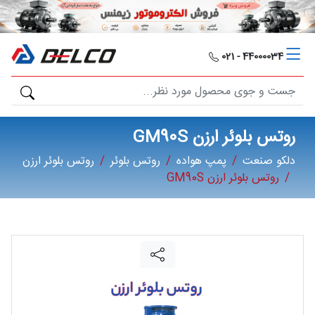
دلکو
صنعت
44000034 - 021
محصولات
مصارف
روتس بلوئر ارزن GM90S
صنعتی
دلکو صنعت
پمپ هواده
روتس بلوئر
روتس بلوئر ارزن
روتس بلوئر ارزن GM90S
مقالات
گالری
برند
ها
فرصت