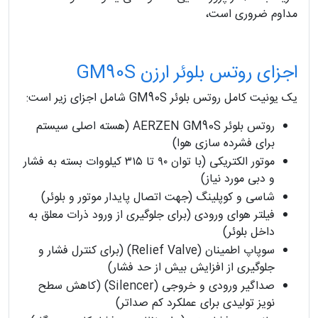
مداوم ضروری است،
اجزای روتس بلوئر ارزن GM90S
یک یونیت کامل روتس بلوئر GM90S شامل اجزای زیر است:
روتس بلوئر AERZEN GM90S (هسته اصلی سیستم
برای فشرده‌ سازی هوا)
موتور الکتریکی (با توان ۹۰ تا ۳۱۵ کیلووات بسته به فشار
و دبی مورد نیاز)
شاسی و کوپلینگ (جهت اتصال پایدار موتور و بلوئر)
فیلتر هوای ورودی (برای جلوگیری از ورود ذرات معلق به
داخل بلوئر)
سوپاپ اطمینان (Relief Valve) (برای کنترل فشار و
جلوگیری از افزایش بیش از حد فشار)
صداگیر ورودی و خروجی (Silencer) (کاهش سطح
نویز تولیدی برای عملکرد کم‌ صداتر)