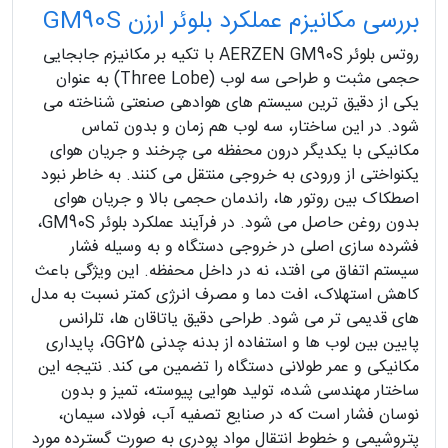
بررسی مکانیزم عملکرد بلوئر ارزن GM90S
روتس بلوئر AERZEN GM90S با تکیه بر مکانیزم جابجایی
حجمی مثبت و طراحی سه‌ لوب (Three Lobe) به‌ عنوان
یکی از دقیق‌ ترین سیستم‌ های هوادهی صنعتی شناخته می‌
شود. در این ساختار، سه لوب هم‌ زمان و بدون تماس
مکانیکی با یکدیگر درون محفظه می‌ چرخند و جریان هوای
یکنواختی از ورودی به خروجی منتقل می‌ کنند. به خاطر نبود
اصطکاک بین روتور ها، راندمان حجمی بالا و جریان هوای
بدون روغن حاصل می‌ شود. در فرآیند عملکرد بلوئر GM90S،
فشرده‌ سازی اصلی در خروجی دستگاه و به‌ وسیله فشار
سیستم اتفاق می‌ افتد، نه در داخل محفظه. این ویژگی باعث
کاهش استهلاک، افت دما و مصرف انرژی کمتر نسبت به مدل‌
های قدیمی‌ تر می‌ شود. طراحی دقیق یاتاقان‌ ها، تلرانس
پایین بین لوب‌ ها و استفاده از بدنه چدنی GG25، پایداری
مکانیکی و عمر طولانی دستگاه را تضمین می‌ کند. نتیجه این
ساختار مهندسی‌ شده، تولید هوایی پیوسته، تمیز و بدون
نوسان فشار است که در صنایع تصفیه آب، فولاد، سیمان،
پتروشیمی و خطوط انتقال مواد پودری به‌ صورت گسترده مورد