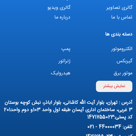
گالری تصاویر
گالری ویدیو
تماس با ما
درباره ما
دسته بندی ها
الکتروموتور
پمپ
گیربکس
ژنراتور
موتور برق
هیدرولیک
اینورتر
بوستر پمپ
نمایش بیشتر
تهویه مطبوع
کمپرسور
آدرس : تهران، بلوار آیت الله کاشانی، بلوار اباذر، نبش کوچه بوستان
پمپ هواده
پمپ وکیوم
3 غربی، ساختمان اداری آیسان طبقه اول واحد 103و دوم واحد201
کد پستی:1471755023
فیلتراسیون و تصفیه
پنوماتیک
تلفن: 44000034 - 021
منبع آب (تانکر آب)
روانکار صنعتی