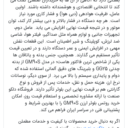
بستگی دارد که آگاهی از آن‌ ها به خریداران صنعتی کمک می‌
کند تا انتخابی اقتصادی و هوشمندانه داشته باشند. اولین
عامل، ظرفیت هوادهی (دبی هوا) و فشار کاری مورد نیاز
است. هر چه دستگاه در فشار بالاتر و دبی بیشتر کار کند، توان
موتور و در نتیجه قیمت نهایی افزایش می‌ یابد. عامل دوم،
تجهیزات جانبی و لوازم همراه مثل صداگیر، فیلتر هوا، شاسی
ضد لرزش، کوپلینگ و شیر اطمینان است. این قطعات نقش
مهمی در افزایش ایمنی و عمر دستگاه دارند و در تعیین قیمت
تأثیر مستقیم می‌ گذارند. همچنین، جنس بدنه و یاتاقان‌ ها
یکی از شاخص‌ ترین فاکتور هاست؛ در مدل GM90S از بدنه
چدنی GG25 و بلبرینگ‌ های دقیق آلمانی استفاده شده که
دوام و پایداری سیستم را بالا می‌ برد. از سوی دیگر، نوسانات
نرخ ارز، هزینه حمل‌ و نقل، خدمات پس از فروش و نوع
گارانتی هم بر قیمت نهایی این بلوئر تأثیر دارند. فروشگاه دلکو
صنعت با ارائه مشاوره تخصصی و استعلام قیمت روز، امکان
خرید روتس بلوئر ارزن GM90S را با بهترین شرایط و
پشتیبانی فنی در سراسر ایران فراهم می‌ کند.
اگر به دنبال خرید محصولات با کیفیت و خدمات مطمئن