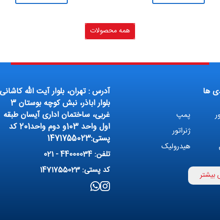
همه محصولات
ی ها
آدرس : تهران، بلوار آیت الله کاشانی،
بلوار اباذر، نبش کوچه بوستان 3
غربی، ساختمان اداری آیسان طبقه
ر
پمپ
اول واحد 103و دوم واحد201 کد
ژنراتور
پستی:1471755023
هیدرولیک
تلفن: 44000034 - 021
بوستر پمپ
کد پستی: 1471755023
 بیشتر
بوع
کمپرسور
ه
پمپ وکیوم
ن و تصفیه
پنوماتیک