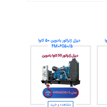
ن 44 کاوا
دیزل ژنراتور بادوین 50 کاوا
4M06G50/5
مشاهده و خرید