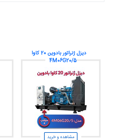
دیزل ژنراتور بادوین 20 کاوا
4M06G20/5
مشاهده و خرید