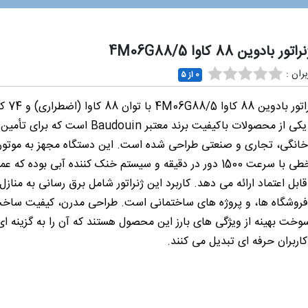
 بادوین 88 کاوا 4M06G88/5
ران :
0 از ۵
دیزل ژنراتور بادوین 88 کاوا 8/5
(پرایم)، یکی از محصولات باکیفیت برند معتبر Baudouin است ک
انگی، تجاری و صنعتی طراحی شده است. این دستگاه مجهز به موتور 
سیلندر خطی با سرعت 1500 دور در دقیقه و سیستم خنک کننده آبی بوده که 
 قابل اعتماد ارائه می دهد. کاربرد این ژنراتور شامل برق رسانی به منازل،
روشگاه ها، و پروژه های ساختمانی است. طراحی مدرن، کیفیت ساخت 
ت بهینه از ویژگی های بارز این محصول هستند که آن را به گزینه ای
کاربران حرفه ای تبدیل می کنند.