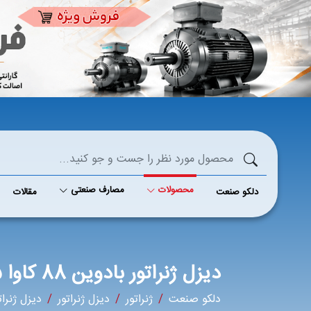
محصولات
مصارف صنعتی
دلکو صنعت
مقالات
دیزل ژنراتور بادوین 88 کاوا 4M06G88/5
دلکو صنعت
ژنراتور
دیزل ژنراتور
دیزل ژنرات