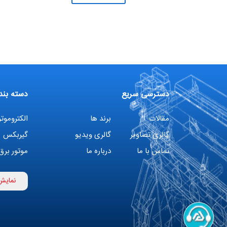
دسترسی سریع
دسته بند
مقالات
برند ها
الکتروموتو
گالری تصاویر
گالری ویدیو
گیربکس
تماس با ما
درباره ما
موتور برق
اینورتر
نمایش
تهویه مط
پمپ هواد
فیلتراسیو