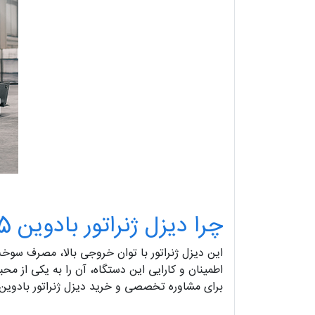
چرا دیزل ژنراتور بادوین 4M06G88/5؟
این دیزل ژنراتور با توان خروجی بالا، مصرف سوخت 
اطمینان و کارایی این دستگاه، آن را به یکی از محب
برای مشاوره تخصصی و خرید دیزل ژنراتور بادوین مدل 4M06G88/5، با تیم