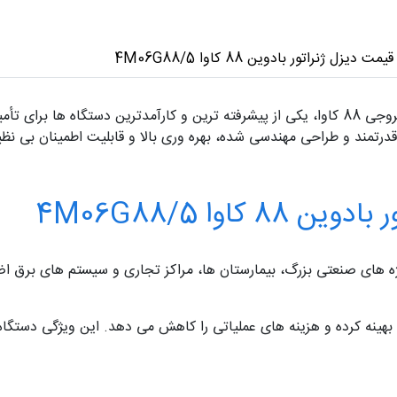
قیمت دیزل ژنراتور بادوین 88 کاوا 4M06G88/5
دیزل ژنراتور بادوین مدل 4M06G88/5 با توان خروجی 88 کاوا، یکی از پیشرفته ترین و کارآمدت
درتمند و طراحی مهندسی شده، بهره وری بالا و قابلیت اطمینان بی نظیر
اوا 4M06G88/5
هینه کرده و هزینه های عملیاتی را کاهش می دهد. این ویژگی دستگاه