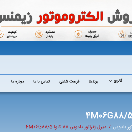
گالری
برند‌ها
فرصت شغلی
تماس با ما
درباره ما
ور بادوین
دیزل ژنراتور بادوین 88 کاوا 4M06G88/5