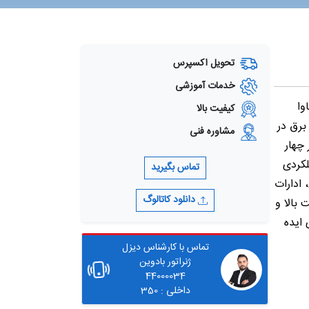
تحویل اکسپرس
خدمات آموزشی
4M06G8 با توان 88 کاوا (اضطراری) و 74 کاوا
کیفیت بالا
ه برای تأمین برق در
مشاوره فنی
چهار
عملکردی
تماس بگیرید
 ادارات
دانلود کاتالوگ
بالا و
 ایده
تماس با کارشناس دیزل
ژنراتور بادوین
44000034
داخلی : 350