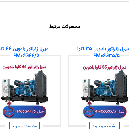
محصولات مرتبط
دیزل ژنراتور بادوین 35 کاوا
دیزل ژنراتور بادوی
4M06G44/5
4M06G35/5
مشاهده و خرید
مشاهده و خرید