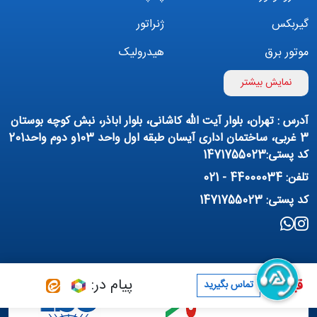
گیربکس
ژنراتور
موتور برق
هیدرولیک
اینورتر
بوستر پمپ
نمایش بیشتر
تهویه مطبوع
کمپرسور
آدرس : تهران، بلوار آیت الله کاشانی، بلوار اباذر، نبش کوچه بوستان
پمپ هواده
پمپ وکیوم
3 غربی، ساختمان اداری آیسان طبقه اول واحد 103و دوم واحد201
کد پستی:1471755023
فیلتراسیون و تصفیه
پنوماتیک
تلفن: 44000034 - 021
منبع آب (تانکر آب)
روانکار صنعتی
کد پستی: 1471755023
مواد شیمیایی
تجهیزات ساختمانی
برق صنعتی
پیام در:
قیمت :
تماس بگیرید