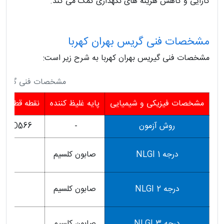
کارایی و کاهش هزینه های نگهداری کمک می کند.
مشخصات فنی گریس بهران کهربا
مشخصات فنی گیریس بهران کهربا به شرح زیر است:
مشخصات فنی گریس ب
مشخصات فيزيكی و شيميايی
پايه غليظ كننده
نقطه قطره شد
روش آزمون
-
TM D566
درجه 1 NLGI
صابون كلسيم
95
درجه 2 NLGI
صابون كلسيم
95
درجه 3 NLGI
صابون كلسيم
95