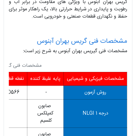
گریس بهران آبنوس با ویژگی های مقاومت در برابر آب و
رطوبت و پایداری در شرایط حرارتی بالا، یک راهکار موثر برای
حفظ و نگهداری قطعات صنعتی و خودرویی است.
مشخصات فنی گریس بهران آبنوس
مشخصات فنی گیریس بهران آبنوس به شرح زیر است:
مشخصات فنی گریس ب
مشخصات فيزيكی و شيميايی
پايه غليظ كننده
نقطه قطره شد
روش آزمون
-
TM D566
صابون
درجه 1 NLGI
كمپلكس
95
كلسيم
صابون