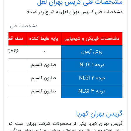
مشخصات فنی گریس بهران لعل
مشخصات فنی گیریس بهران لعل به شرح زیر است:
مشخصات فنی گریس 
مشخصات فيزيكی و شيميايی
پايه غليظ كننده
نقطه قطره شد
روش آزمون
-
TM D566
درجه 1 NLGI
صابون كلسيم
95
درجه 2 NLGI
صابون كلسيم
95
درجه 3 NLGI
صابون كلسيم
95
گریس بهران کهربا
گریس بهران کهربا یکی از محصولات شرکت بهران است که
برای استفاده در شرایط صنعتی سخت و کاربردهای سنگین