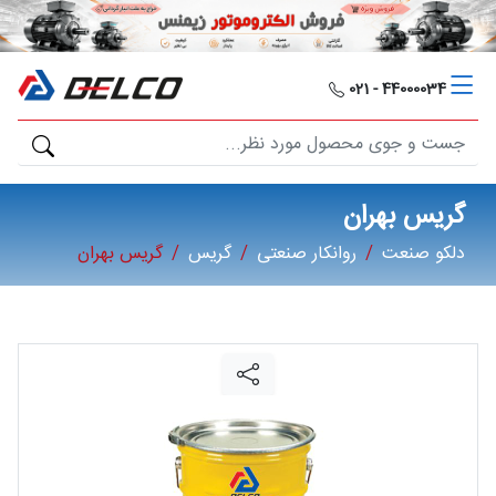
دلکو
صنعت
44000034 - 021
محصولات
مصارف
گریس بهران
صنعتی
دلکو صنعت
روانکار صنعتی
گریس
گریس بهران
مقالات
گالری
برند
ها
فرصت