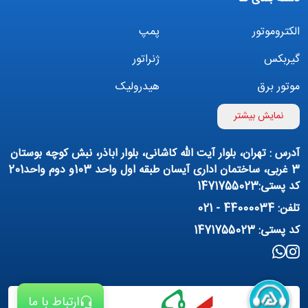
الکتروموتور
پمپ
گیربکس
ژنراتور
موتور برق
هیدرولیک
اینورتر
بوستر پمپ
نمایش بیشتر
تهویه مطبوع
کمپرسور
آدرس : تهران، بلوار آیت الله کاشانی، بلوار اباذر، نبش کوچه بوستان
پمپ هواده
پمپ وکیوم
3 غربی، ساختمان اداری آیسان طبقه اول واحد 103و دوم واحد201
کد پستی:1471755023
فیلتراسیون و تصفیه
پنوماتیک
تلفن: 44000034 - 021
منبع آب (تانکر آب)
روانکار صنعتی
کد پستی: 1471755023
مواد شیمیایی
تجهیزات ساختمانی
برق صنعتی
ارتباط با ما