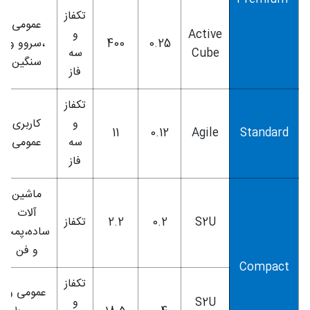
تکفاز
عمومی
Active
و
0.25
400
،سروو و
Cube
سه
سنگین
فاز
تکفاز
و
کاربری
11
0.12
Agile
Standard
سه
عمومی
فاز
ماشین
آلات
S2U
0.2
2.2
تکفاز
ساده،پمپ
و فن
Compact
تکفاز
عمومی و
S2U
و