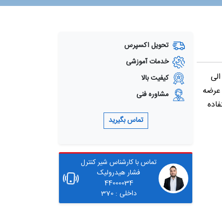
تحویل اکسپرس
خدمات آموزشی
ارشکن کارتریجی رکسروت DBD در دو مدل DBDS با محدوده فشار 25 الی
کیفیت بالا
ر و اندازه رزوه NG10 تولید و عرضه
مشاوره فنی
فاده
تماس بگیرید
تماس با کارشناس شیر کنترل
فشار هیدرولیک
44000034
داخلی : 370