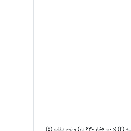
شیر فشار شکن رکسروت DBD اصولاً از آستر (1)، فنر (2)، پاپت با پیستون جاذب (3) (درجه فشار 25 الی 400 بار) یا ساچمه (4) (درجه فشار 630 بار) و نوع تنظیم (5)