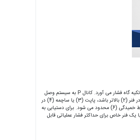
فشار سیستم می تواند از طریق نوع تنظیم (5) به صورت پیوسته تنظیم شود. فنر (2) پاپت (3) یا ساچمه (4) را به سمت تکیه گاه فشار می آورد. کانال P به سیستم وصل
شده است. فشار موجود در سیستم بر روی سطح پاپت (یا ساچمه) عمل می کند. اگر فشار در کانال P از مقدار تنظیم شده در فنر (2) بالاتر باشد، پاپت (3) یا ساچمه (4) در
برابر فنر (2) باز می شود. در این حالت، سیال هیدرولیک از کانال P به کانال T جریان پیدا می کند. کورس پاپت (3) توسط خمیدگی (6) محدود می شود. برای دستیابی به
ر دسته فشاری متناظر با یک فنر خاص برای حداکثر فشار عملیاتی قابل