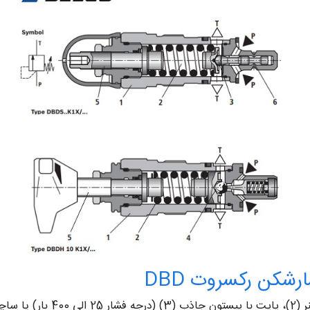
شکن رکسروت DBD