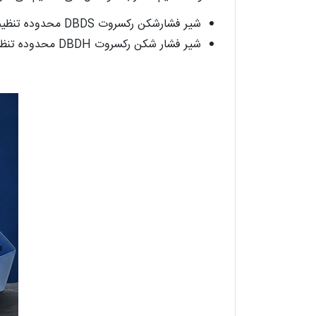
شیر فشارشکن رکسروت DBDS محدوده تنظیم فشار 25 الی 400 بار ، تنظیم فشار توسط پاپت
شیر فشار شکن رکسروت DBDH محدوده تنظیم فشار تا 600 بار ، تنظیم فشار توسط ساچمه، فقط در سایز NG10