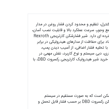
ت که برای کنترل، تنظیم و محدود کردن فشار روغن در مدار
 دلیل طراحی کارتریجی، ابعاد جمع وجور، سرعت عملکرد بالا و قابلیت نصب آسان،
در انواع پاورپک های هیدرولیک، ماشین آلات صنعتی، تجهیزات پرس، خطوط تولید و سیستم های انتقال قدرت کاربرد گسترده ای دارد. شیر فشارشکن کارتریجی Rexroth
اد برای حفاظت از مدارهای هیدرولیکی در برابر
40 بار را فراهم می کند و با تخلیه فشار اضافی، از آسیب دیدن پمپ،
ری، دبی سیستم و نوع کاربرد، نقش مهمی در
افزایش راندمان و کاهش هزینه های تعمیرات دارد. برای دریافت مشاوره تخصصی، بررسی کاتالوگ فنی، استعلام قیمت و خرید شیر هیدرولیک کارتریجی رکسروت DBD، با
عمل می کند. از شیر کنترل فشار رکسروت DBD برای محدود کردن فشار سیستم استفاده می شود. شیر فشار شکن رکسروت DBD بر حسب فشار قابل تحمل و