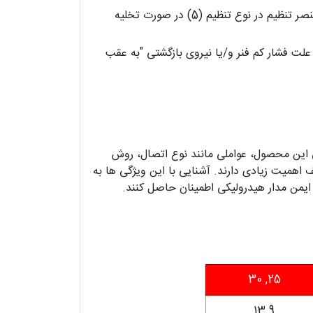
نوع تنظیم شیر DBD (5) به گونه ای طراحی شده است که نمی تواند از دسترس خارج شود. به دلیل نصب ژیمبال، عنصر تنظیم در نوع تنظیم (5) در صورت تخلیه
یم باید به علت فشار کم فنر و/یا نیروی بازگشتی "به عقب
 این محصول، عواملی مانند نوع اتصال، روش
اهمیت زیادی دارند. آشنایی با این ویژگی ها به
ایمن مدار هیدرولیکی اطمینان حاصل کنند.
25, 30
13.9