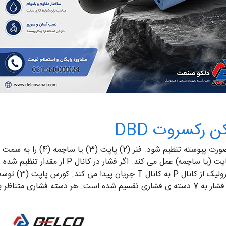
 رکسروت DBD
تنظیم مناسب فشار در کل محدوده فشار، محدوده فشار به 7 دسته ی فشاری تقسیم شده است. ه