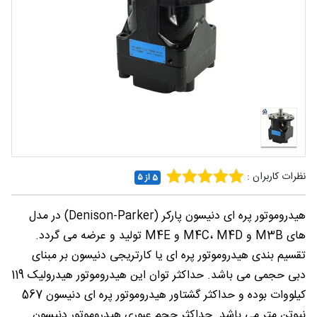
شغلی
تماس
با ما
درباره
ما
نظرات کاربران :
5 از ۵
هیدروموتور پره ای دنیسون پارکر (Denison-Parker) در مدل
های M3B و M4C، M4D و M4E تولید و عرضه می گردد.
تقسیم بندی هیدروموتور پره ای یا کارتریجی دنیسون بر مبنای
دبی حجمی می باشد. حداکثر توان این هیدروموتور هیدرولیک 119
کیلووات بوده و حداکثر گشتاور هیدروموتور پره ای دنیسون 567
نیوتن متر می باشد. حداکثر حجم عبوری هیدروموتور دنیسون