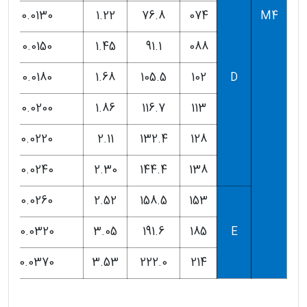
0.0130
1.22
76.8
074
M4
0.0150
1.45
91.1
088
0.0180
1.68
105.5
102
D
0.0200
1.86
116.7
113
0.0220
2.11
132.4
128
0.0240
2.30
144.4
138
0.0260
2.52
158.5
153
0.0320
3.05
191.6
185
E
0.0370
3.53
222.0
214