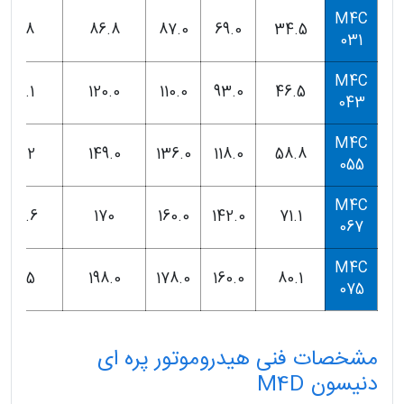
M4C
10.8
86.8
87.0
69.0
34.5
031
M4C
25.1
120.0
110.0
93.0
46.5
043
M4C
31.2
149.0
136.0
118.0
58.8
055
M4C
35.6
170
160.0
142.0
71.1
067
M4C
41.5
198.0
178.0
160.0
80.1
075
مشخصات فنی هیدروموتور پره ای
دنیسون M4D