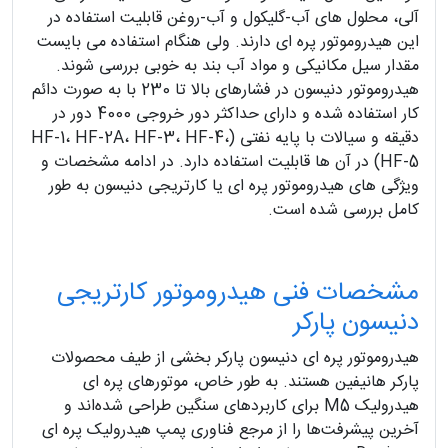
آلی، محلول های آب-گلیکول و آب-روغن قابلیت استفاده در
این هیدروموتور پره ای دارند. ولی هنگام استفاده می بایست
مقدار سیل مکانیکی و مواد آب بند به خوبی بررسی شوند.
هیدروموتور دنیسون در فشارهای بالا تا 230 با به صورت دائم
کار استفاده شده و دارای حداکثر دور خروجی 4000 دور در
دقیقه و سیالات با پایه نفتی (HF-1، HF-2A، HF-3، HF-4،
HF-5) در آن ها قابلیت استفاده دارد. در ادامه مشخصات و
ویژگی های هیدروموتور پره ای یا کارتریجی دنیسون به طور
کامل بررسی شده است.
مشخصات فنی هیدروموتور کارتریجی
دنیسون پارکر
هیدروموتور پره ای دنیسون پارکر بخشی از طیف محصولات
پارکر هانیفین هستند. به طور خاص، موتورهای پره ای
هیدرولیک M5 برای کاربردهای سنگین طراحی شده‌اند و
آخرین پیشرفت‌ها را از مرجع فناوری پمپ هیدرولیک پره ای