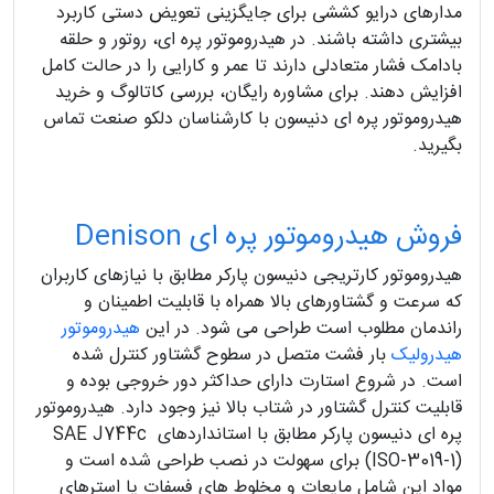
مدارهای درایو کششی برای جایگزینی تعویض دستی کاربرد
بیشتری داشته باشند. در هیدروموتور پره ای، روتور و حلقه
بادامک فشار متعادلی دارند تا عمر و کارایی را در حالت کامل
افزایش دهند. برای مشاوره رایگان، بررسی کاتالوگ و خرید
هیدروموتور پره ای دنیسون با کارشناسان دلکو صنعت تماس
بگیرید.
فروش هیدروموتور پره ای Denison
هیدروموتور کارتریجی دنیسون پارکر مطابق با نیازهای کاربران
که سرعت و گشتاورهای بالا همراه با قابلیت اطمینان و
راندمان مطلوب است طراحی می شود. در این
هیدروموتور
هیدرولیک
بار فشت متصل در سطوح گشتاور کنترل شده
است. در شروع استارت دارای حداکثر دور خروجی بوده و
قابلیت کنترل گشتاور در شتاب بالا نیز وجود دارد. هیدروموتور
پره ای دنیسون پارکر مطابق با استانداردهای SAE J744c
(ISO-3019-1) برای سهولت در نصب طراحی شده است و
مواد این شامل مایعات و مخلوط های فسفات یا استرهای