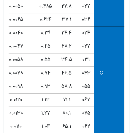
0.0050
0.485
27.8
027
0.0065
0.624
37.1
036
0.0040
0.39
24.4
024
0.0047
0.45
28.2
027
0.0058
0.55
34.5
031
0.0078
0.74
46.5
043
C
0.0098
0.93
58.8
055
0.0120
1.13
71.1
067
0.0130
1.27
80.1
075
0.0110
1.04
65.1
062