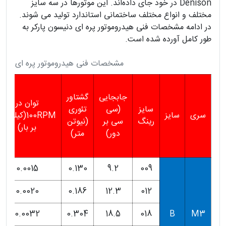
Denison در خود جای داده‌اند. این موتورها در سه سایز
مختلف و انواع مختلف ساختمانی استاندارد تولید می شوند.
در ادامه مشخصات فنی هیدروموتور پره ای دنیسون پارکر به
طور کامل آورده شده است.
مشخصات فنی هیدروموتور پره ای دنی
جابجایی
گشتاور
توان در
سایز
(سی
تئوری
سری
سایز
100RPM(کیلووا
رینگ
سی بر
(نیوتن
بر بار)
دور)
متر)
0.0015
0.130
9.2
009
0.0020
0.186
12.3
012
0.0032
0.304
18.5
018
B
M3