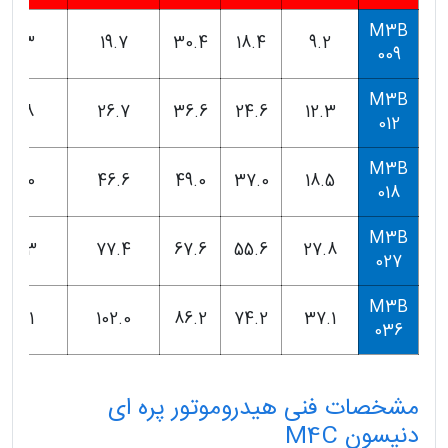
M3B
4.3
19.7
30.4
18.4
9.2
009
M3B
5.8
26.7
36.6
24.6
12.3
012
M3B
10.0
46.6
49.0
37.0
18.5
018
M3B
16.3
77.4
67.6
55.6
27.8
027
M3B
21.1
102.0
86.2
74.2
37.1
036
مشخصات فنی هیدروموتور پره ای
دنیسون M4C