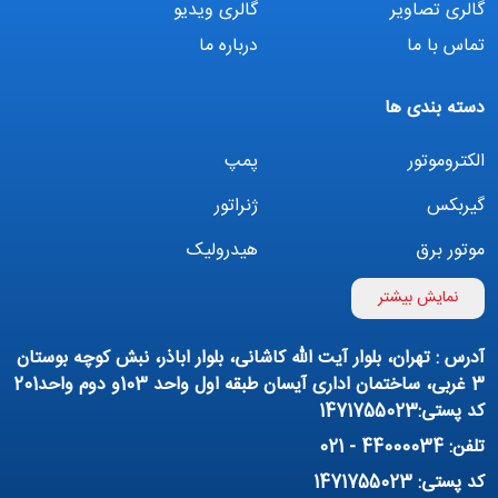
گالری تصاویر
گالری ویدیو
تماس با ما
درباره ما
دسته بندی ها
الکتروموتور
پمپ
گیربکس
ژنراتور
موتور برق
هیدرولیک
اینورتر
بوستر پمپ
نمایش بیشتر
تهویه مطبوع
کمپرسور
آدرس : تهران، بلوار آیت الله کاشانی، بلوار اباذر، نبش کوچه بوستان
پمپ هواده
پمپ وکیوم
3 غربی، ساختمان اداری آیسان طبقه اول واحد 103و دوم واحد201
کد پستی:1471755023
فیلتراسیون و تصفیه
پنوماتیک
تلفن: 44000034 - 021
منبع آب (تانکر آب)
روانکار صنعتی
کد پستی: 1471755023