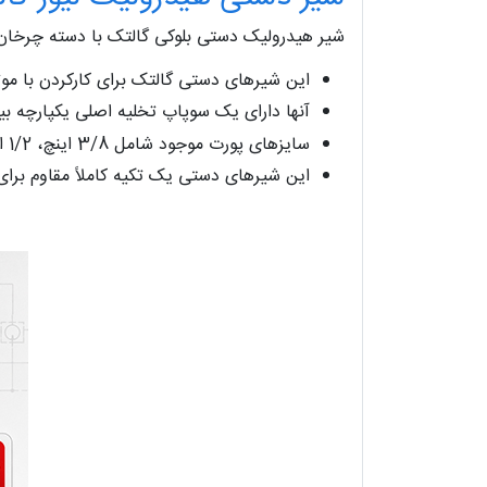
شیر هیدرولیک دستی بلوکی گالتک با دسته چرخان 
این شیرهای دستی گالتک برای کارکردن با مو
آنها دارای یک سوپاپ تخلیه اصلی یکپارچه بین 30-280 بار یا 435-400 PSI هس
سایزهای پورت موجود شامل 3/8 اینچ، 1/2 اینچ و 3/4 اینچ BSP می باشد.
این شیرهای دستی یک تکیه کاملاً مقاوم بر