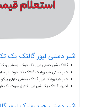
شیر دستی لیور گالتک یک تک
گالتک شیر دستی لیور تک بلوک، بخشی و کمک
شیر دستی هیدرولیک گالتک تک بلوک در سایزهای 3/8 اینچ و 1/2 اینچ موجود هستند و تا شش دسته را با گزینه های کنترل مختلف پ
شیر هیدرولیک لیور گالتک بخشی دارای پیکرب
اخیراً، گالتک یک شیر لیور کنترل جهت تک بلوک با پورت BSP 1/4 با ظرفیت جریان حداکثر 25 لیتر در دقیقه و رت
شیر دستی هیدرولیک لیور گال