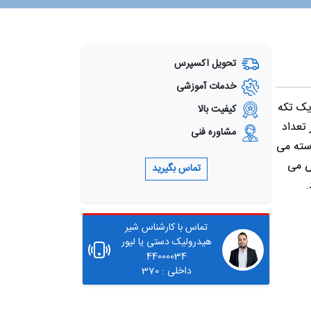
تحویل اکسپرس
خدمات آموزشی
یک تکه
کیفیت بالا
 و حداکثر تعداد
مشاوره فنی
تکیه شش و حداکثر تعداد دسته های مدل بلوکی لیور 12 دسته می
ص می
تماس بگیرید
.
تماس با کارشناس شیر
هیدرولیک دستی یا لیور
44000034
داخلی : 370