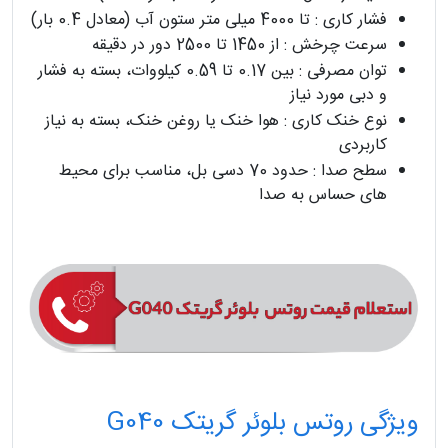
فشار کاری : تا 4000 میلی ‌متر ستون آب (معادل 0.4 بار)
سرعت چرخش : از 1450 تا 2500 دور در دقیقه
توان مصرفی : بین 0.17 تا 0.59 کیلووات، بسته به فشار
و دبی مورد نیاز
نوع خنک‌ کاری : هوا خنک یا روغن خنک، بسته به نیاز
کاربردی
سطح صدا : حدود 70 دسی‌ بل، مناسب برای محیط‌
های حساس به صدا
ویژگی روتس بلوئر گریتک G040