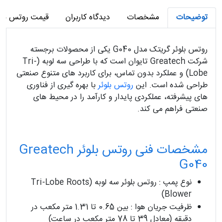
توضیحات
مشخصات
دیدگاه کاربران
قیمت روتس بلوئر 
روتس بلوئر گریتک مدل G040 یکی از محصولات برجسته
شرکت Greatech تایوان است که با طراحی سه ‌لوبه (Tri-
Lobe) و عملکرد بدون تماس، برای کاربرد های متنوع صنعتی
طراحی شده است. این
روتس بلوئر
با بهره‌ گیری از فناوری
‌های پیشرفته، عملکردی پایدار و کارآمد را در محیط‌ های
صنعتی فراهم می ‌کند.
مشخصات فنی روتس بلوئر Greatech
G040
نوع پمپ : روتس بلوئر سه ‌لوبه (Tri-Lobe Roots
Blower)
ظرفیت جریان هوا : بین 0.65 تا 1.31 متر مکعب در
دقیقه (معادل 39 تا 78 متر مکعب در ساعت)