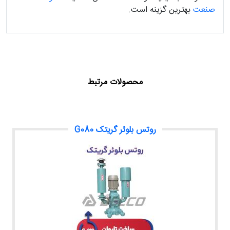
صنعت
بهترین گزینه است.
محصولات مرتبط
روتس بلوئر گریتک G080