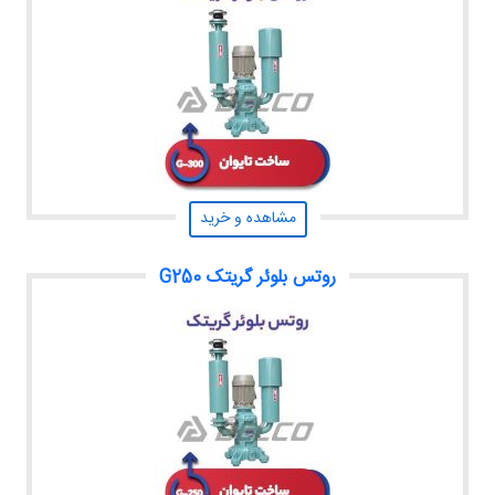
مشاهده و خرید
روتس بلوئر گریتک G250