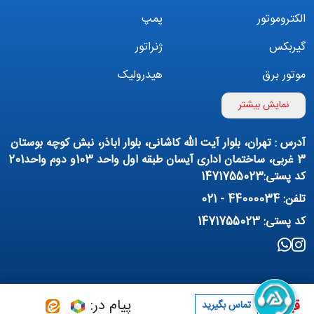
الکتروموتور
پمپ
گیربکس
ژنراتور
موتور برق
هیدرولیک
اینورتر
بوستر پمپ
نمایش بیشتر
تهویه مطبوع
کمپرسور
آدرس : تهران، بلوار آیت الله کاشانی، بلوار اباذر، نبش کوچه بوستان
پمپ هواده
پمپ وکیوم
3 غربی، ساختمان اداری آیسان طبقه اول واحد 103و دوم واحد201
کد پستی:1471755023
فیلتراسیون و تصفیه
پنوماتیک
تلفن: 44000034 - 021
منبع آب (تانکر آب)
روانکار صنعتی
کد پستی: 1471755023
مواد شیمیایی
تجهیزات ساختمانی
برق صنعتی
پیام در:
قیمت :
تماس بگیرید