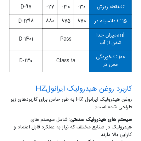
C̊،نقطه ریزش
30-
30-
27-
D-97
C̊ 15 دانسیته در
870
875
880
D-1298
ml،میزان جدا
D-1401
Pass
شدن از آب
C̊ 100 خوردگی
D-130
Class 1a
مس در
کاربرد روغن هیدرولیک ایرانولHZ
روغن هیدرولیک ایرانول HZ به طور خاص برای کاربردهای زیر
طراحی شده است:
سیستم های هیدرولیک صنعتی:
شامل سیستم های
هیدرولیک در صنایع مختلف که نیاز به عملکرد قابل اعتماد و
کارایی بالا دارند.