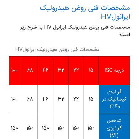
مشخصات فنی روغن هیدرولیک
ایرانولHV
مشخصات فنی روغن هیدرولیک ایرانول HV به شرح زیر
است:
مشخصات فنی روغن هیدرولیک ایرانولHV
ر
درجه ISO
15
22
32
46
68
100
آ
M
گرانروی
کینماتیک در
15
22
32
46
68
100
45
40 C̊
شاخص
گرانروی
150
150
150
150
150
150
0
(VI)