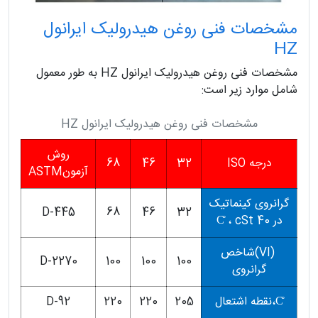
مشخصات فنی روغن هیدرولیک ایرانول
HZ
مشخصات فنی روغن هیدرولیک ایرانول HZ به طور معمول
شامل موارد زیر است:
مشخصات فنی روغن هیدرولیک ایرانول HZ
روش
درجه ISO
32
46
68
آزمونASTM
گرانروی کینماتیک
D-445
68
46
32
در 40 C̊ ، cSt
(VI)شاخص
D-2270
100
100
100
گرانروی
C̊،نقطه اشتعال
205
220
220
D-92