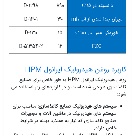
دانسیته در C̊ 15
890
D-1298
میزان جدا شدن از آب ،ml
30
D-1401
خوردگی مس در C̊ 100
1b
D-130
D-51354-2
12
FZG
کاربرد روغن هیدرولیک ایرانول HPM
روغن هیدرولیک ایرانول HPM به طور خاص برای صنایع
کاغذسازی طراحی شده است و در کاربردهای زیر استفاده می
شود:
سیستم های هیدرولیک صنایع کاغذسازی:
مناسب برای
سیستم های هیدرولیک در ماشین آلات و تجهیزات
صنایع کاغذسازی که نیاز به عملکرد بهینه در شرایط
خاص دارند.