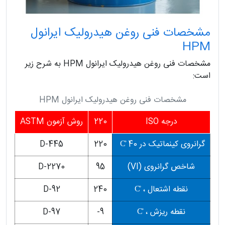
مشخصات فنی روغن هیدرولیک ایرانول
HPM
مشخصات فنی روغن هیدرولیک ایرانول HPM به شرح زیر
است:
مشخصات فنی روغن هیدرولیک ایرانول HPM
درجه ISO
220
روش آزمون ASTM
گرانروی کینماتیک در 40 C̊
220
D-445
شاخص گرانروی (VI)
95
D-2270
نقطه اشتعال ، C̊
240
D-92
نقطه ریزش ، C̊
9-
D-97