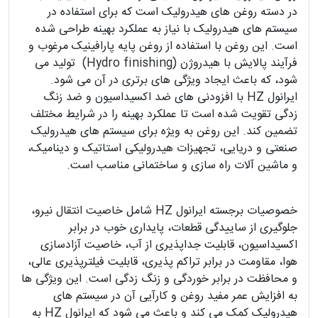
در دسته روغن های هیدرولیک است که برای استفاده در
سیستم های هیدرولیک با نیاز به عملکرد بهینه طراحی شده
است. این روغن با استفاده از روغن پایه پارافینیک مرغوب و
فرآیند پالایش با هیدروژن (Hydro finishing) تولید می
شود، که باعث ایجاد ویژگی های برتری در آن می شود.
ایرانول HZ با افزودنی های ضد اکسیداسیون و ضد زنگ
زدگی تقویت شده است تا عملکرد بهینه را در شرایط مختلف
تضمین کند. این روغن به ویژه برای سیستم های هیدرولیک
صنعتی و دریایی، تجهیزات هیدرولیکی استاتیک و دینامیک،
و ماشین آلات راه سازی و ساختمانی مناسب است.
خصوصیات برجسته ایرانول HZ شامل خاصیت انتقال نیرو،
جلوگیری از ساییدگی قطعات، پایداری خوب در برابر
اکسیداسیون، قابلیت جداپذیری از آب، خاصیت آزادسازی
هوا، مقاومت در برابر تراکم پذیری، قابلیت فیلترپذیری عالی،
و محافظت در برابر خوردگی و زنگ زدگی است. این ویژگی ها
به افزایش عمر مفید روغن و کارآیی آن در سیستم های
هیدرولیک کمک می کند و باعث می شود که ایرانول HZ به