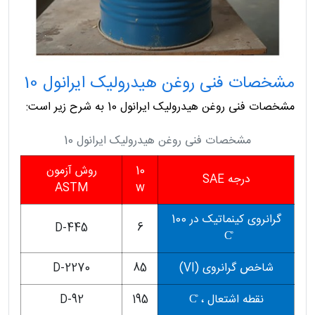
مشخصات فنی روغن هیدرولیک ایرانول 10
مشخصات فنی روغن هیدرولیک ایرانول 10 به شرح زیر است:
مشخصات فنی روغن هیدرولیک ایرانول 10
10
روش آزمون
درجه SAE
ASTM
w
گرانروی کینماتیک در 100
D-445
6
C̊
شاخص گرانروی (VI)
85
D-2270
نقطه اشتعال ، C̊
195
D-92