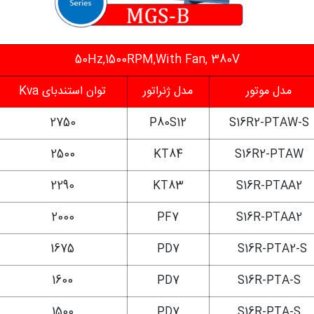
50Hz,1500RPM,With Fan, 380V
مدل موتور
مدل ژنراتور
توان استندبای Kva
2750
P80S12
S16R2-PTAW-S
2500
KT84
S16R2-PTAW
2290
KT83
S16R-PTAA2
2000
PF7
S16R-PTAA2
1675
PD7
S16R-PTA2-S
1600
PD7
S16R-PTA-S
1500
PD7
S16R-PTA-S