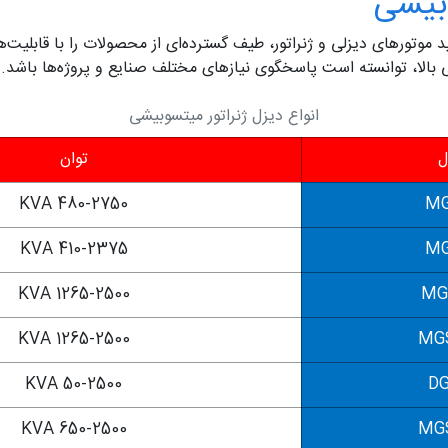
وبیشی
وتورهای دیزلی و ژنراتور، طیف گسترده‌ای از محصولات را با قابلیت‌ها
یفی بالا، توانسته است پاسخگوی نیازهای مختلف صنایع و پروژه‌ها باشد.
انواع دیزل ژنراتور میتسوبیشی
ل
توان
480-2750 KVA
MG
410-2375 KVA
MG
1265-2500 KVA
MG
1265-2500 KVA
MG
50-2500 KVA
DG
650-2500 KVA
MG