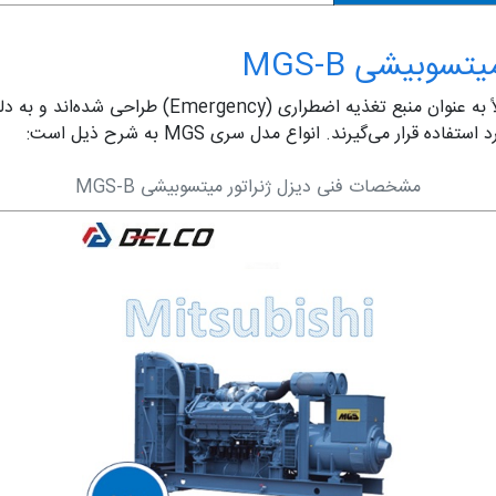
وبیشی MGS-B
دیزل ژنراتورهای میتسوبیشی سری MGS-B معمولاً به عنوان 
قرار می‌گیرند. انواع مدل سری MGS به شرح ذیل است:
مشخصات فنی دیزل ژنراتور میتسوبیشی MGS-B