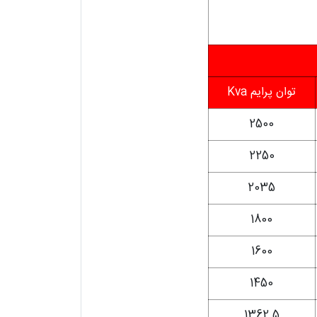
توان پرایم Kva
2500
2250
2035
1800
1600
1450
1362.5