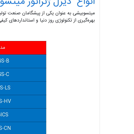
انواع دیزل ژنراتور میتس
میتسوبیشی به عنوان یکی از پیشگامان صنعت تولید م
بهره‌گیری از تکنولوژی روز دنیا و استانداردهای ک
مد
S-B
S-C
S-LS
S-HV
ICS
S-CN