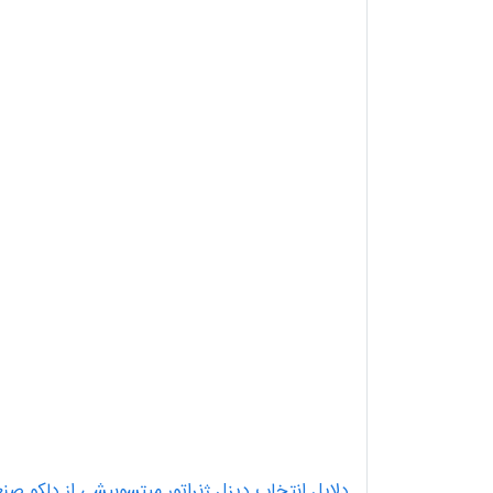
دلایل انتخاب دیزل ژنراتور میتسوبیشی از دلکو صن