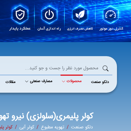
محصولات
مصارف صنعتی
دلکو صنعت
مقالات
کولر پلیمری(سلولزی) نیرو تهو
دلکو صنعت
تهویه مطبوع
کولر آبی
کولر پل