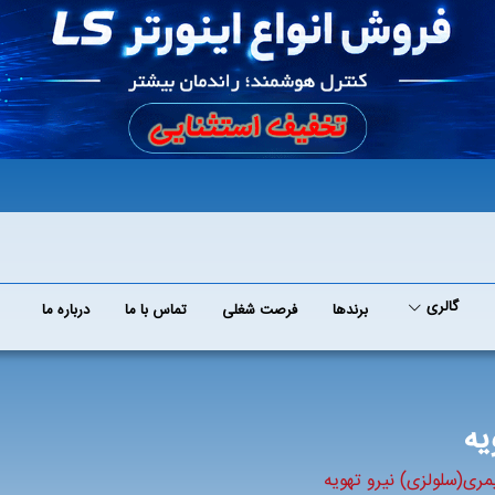
گالری
برند‌ها
فرصت شغلی
تماس با ما
درباره ما
یه
یمری(سلولزی) نیرو تهویه