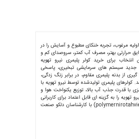
 اولیه مرغوب، تجربه خنکای مطبوع و آسایش را در
مقاومت در برابر زنگ زدگی و پوسیدگی، عایق حرارتی بهتر، مصرف آب کمتر، سروصدای کم و
نتخاب برای خرید کولر پلیمری نیرو تهویه
نوان نسل جدید سیستم های سرمایشی تبخیری، پاسخی
 از بدنه پلیمری مقاوم، در برابر زنگ زدگی،
. کولرهای پلیمری تولیدشده توسط نیرو تهویه با
زی با قدرت جذب آب بالا، توزیع یکنواخت هوا و
هویه را به گزینه ای قابل اعتماد برای کاربرانی
تبدیل کرده است که به دنبال سرمایش مؤثر، اقتصادی و پایدار هستند. برای استعلام قیمت کولر پلیمری نیرو تهویه (polymernirotahvieh) با کارشناسان دلکو صنعت