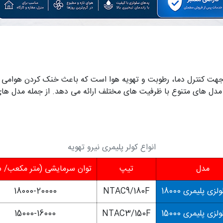
ت کنترل دما، رطوبت و تهویه هوا است که باعث خنک کردن هوامی شو
ر مدل های متنوع با ظرفیت های مختلف ارائه می دهد. از جمله مدل ها
انواع کولر پلیمری نیرو تهویه
مدل
تیپ
توان سرمایشی (متر مکعب/ 
زی پلیمری 18000
NTAC9/180F
18000-20000
زی پلیمری 15000
NTAC3/150F
15000-16000