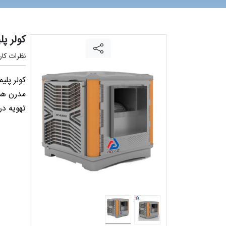
کولر پل
نظرات کارب
کولر پلی
مدرن هست
تهویه در چهار مدل 18 هزار، 