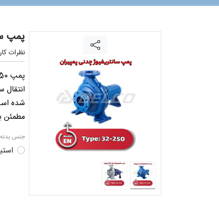
پمپ سانتری
نظرات کارب
انتقال س
شده است.
مطمئن بر
جنس بدنه 
استیل316 (سف