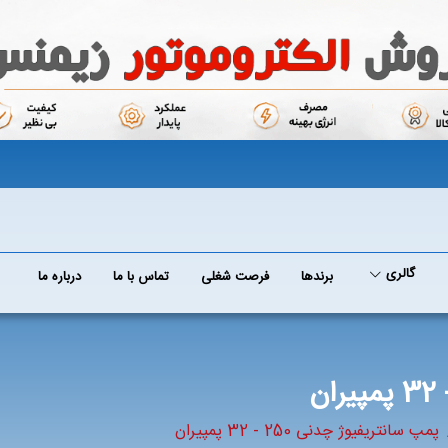
گالری
برند‌ها
فرصت شغلی
تماس با ما
درباره ما
پمپ سانتریفیوژ چدنی 250 - 32 پمپیران