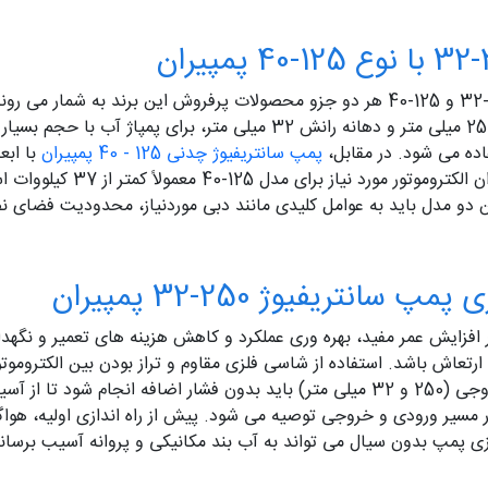
دو مدل پمپ سانتریفیوژ چدنی پمپیران یعنی 250-32 و 125-40 هر دو جزو محصولات پرفروش 
این دو وجود دارد. مدل 250-32 با دهانه مکش 250 میلی‌ متر و دهانه رانش 
اده می‌ شود. در مقابل،
پمپ سانتریفیوژ چدنی 125 - 40 پمپیران
با ابع
انتریفیوژ 250-32 پمپیران
سانتریفیوژ 250-32 پمپیران در افزایش عمر مفید، بهره‌ وری عملکرد و کاهش هزینه‌ های ت
تعاش باشد. استفاده از شاسی فلزی مقاوم و تراز بودن بین الکتروموتو
اتصال مناسب لوله‌ ها با توجه به قطر ورودی و خروجی (250 و 32 میلی‌ متر) باید بدون
S) و شیر کنترل فشار در مسیر ورودی و خروجی توصیه می‌ شود. پیش از راه‌ انداز
ازی پمپ بدون سیال می‌ تواند به آب‌ بند مکانیکی و پروانه آسیب برسان