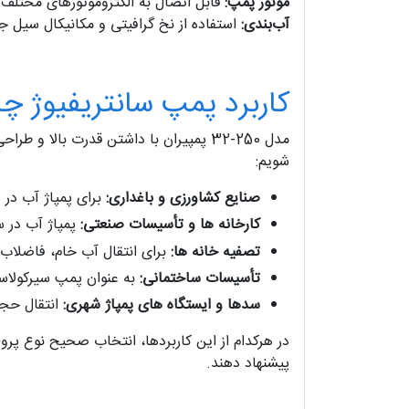
موتور پمپ:
قابل اتصال به الکتروموتورهای مختلف ب
آب‌بندی:
استفاده از نخ گرافیتی و مکانیکال سیل ج
کاربرد پمپ سانتریفیوژ چدنی 0
مدل 250-32 پمپیران با داشتن قدرت بالا و طراحی مقاوم، در صنایع مختلف نقش کلیدی ایفا می‌ کند. در ادامه با مهم‌ ترین کاربردهای
شویم:
صنایع کشاورزی و باغداری:
برای پمپاژ آب در 
کارخانه‌ ها و تأسیسات صنعتی:
پمپاژ آب در س
تصفیه‌ خانه‌ ها:
برای انتقال آب خام، فاضلاب
تأسیسات ساختمانی:
به‌ عنوان پمپ سیرکولا
سدها و ایستگاه‌ های پمپاژ شهری:
انتقال حجم 
در هرکدام از این کاربردها، انتخاب صحیح نوع پروا
پیشنهاد دهند.