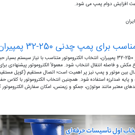
عث افزایش دوام پمپ می‌ شود.
یران
برای پمپ چدنی 250-32 پمپیران
برای دستیابی به بهترین عملکرد از پمپ سانتریفیوژ 250-32 پمپیران، انتخاب الکتروموتور متناسب 
تصال بین موتور و پمپ نیز پر اهمیت است؛ اتصال مستقیم (کوپل مستقی