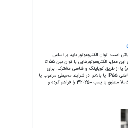
با نیاز سیستم بسیار حیاتی است. توان الکتروموتور باید بر اساس
پارامترهایی مانند دبی موردنظر، هد موردنیاز، ارتفاع مکش و فاصله انتقال انتخاب شود. معمولاً الکتروموتور پیشنهادی برای این مدل، الکتروموتورهایی با توان بین 55 تا
م) یا از طریق کوپلینگ و شاسی مشترک. برای
جلوگیری از لرزش، بهتر است از شاسی بالانس‌ شده و پایه ضدلرزه استفاده شود. همچنین انتخاب الکتروموتور با کلاس حفاظتی IP55 یا بالاتر، در شرایط محیطی مرطوب یا
گرد و غبار توصیه می‌ شود. دلکو صنعت با ارائه برندهای معتبر مانند موتوژن، جمکو و زیمنس، امکان سفارش الکتروموتور کاملاً منطبق با پمپ 250-32 را فراهم کرده و