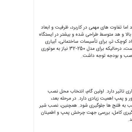
این برند به شمار می روند اما تفاوت‌ های مهمی در کاربرد، ظرفیت و ابعاد
32 میلی‌ متر، برای پمپاژ آب با حجم بسیار بالا و هد متوسط طراحی شده و بیشتر در ایستگاه‌
اد کوچک‌ تر، برای تأسیسات ساختمانی، آبیاری
متوسط، و کاربردهای سبک‌ تر مناسب‌ تر است. توان الکتروموتور مورد نیاز برای مدل 125-40 معمولاً کمتر از 37 کیلووات است، درحالیکه برای مدل 250-32 نیاز به موتوری
عمیر و نگهداری تاثیر دارد. اولین گام، انتخاب محل نصب
ر و پمپ اهمیت زیادی دارد. در مرحله بعد،
 فشار اضافه انجام شود تا از آسیب به فلنج‌ ها جلوگیری شود. همچنین، نصب شیر
ی اولیه، هواگیری کامل، بررسی جهت چرخش پمپ و اطمینان
د.