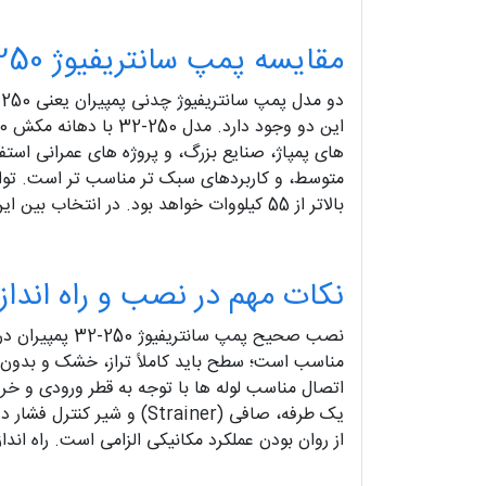
مقایسه پمپ سانتریفیوژ 250-32 با نوع 125-40 پمپیران
های پمپاژ، صنایع بزرگ، و پروژه‌ های عمرانی استف
بالاتر از 55 کیلووات خواهد بود. در انتخاب بین این دو مدل باید به عوامل کلیدی مانند دبی موردنیاز، محدودیت فضای نصب و بودجه توجه داشت.
نکات مهم در نصب و راه‌ اندازی پمپ س
نصب صحیح پمپ 
مناسب است؛ سطح باید کاملاً تراز، خشک و بدون ار
یک‌ طرفه، صافی (trainer
از روان بودن عملکرد مکانیکی الزامی است. راه‌ اند