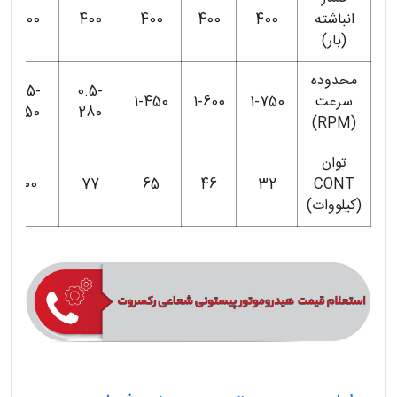
انباشته
400
400
400
400
400
(بار)
محدوده
0.5-
0.5-
سرعت
1-750
1-600
1-450
250
280
(RPM)
توان
100
77
65
46
32
CONT
(کیلووات)