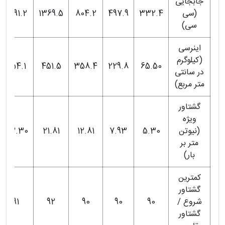
جابجایی
(سی
332.4
497.9
804.2
1369.5
2091.2
سی)
اینرسی
(کیلوگرم
854.1
451.5
358.4
229.8
65.50
در سانتی
متر مربع)
گشتاور
ویژه
(نیوتن
5.30
7.93
12.81
21.81
33.30
متر بر
بار)
کمترین
گشتاور
شروع /
90
90
90
92
91
گشتاور