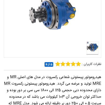
شغلی
تماس
با ما
درباره
ما
نظرات کاربران :
5 از ۵
هیدروموتور پیستونی شعاعی رکسروت در مدل های اصلی MR و
MRE تولید و عرضه می گردد. هیدروموتور پیستونی رکسروت MR
دارای محدوده دبی حجمی 125 الی 1800 سی سی بر دور بوده و
حداکثر توان خروجی آن 103 کیلووات می باشد که در محدوده
سرعت 0.5 الی 250 دور بر دقیقه ارائه می شود. مدل MRE که