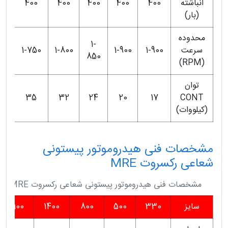
انباشته
400
400
400
400
400
0
(بار)
محدوده
1-
سرعت
1-900
1-900
1-800
1-750
40
850
(RPM)
توان
1
35
32
24
20
17
CONT
(کیلووات)
مشخصات فنی هیدروموتور پیستونی
شعاعی رکسروت MRE
مشخصات فنی هیدروموتور پیستونی شعاعی رکسروت MRE
سایز
330
500
800
1400
2100