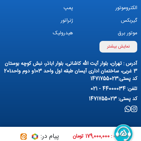
الکتروموتور
پمپ
گیربکس
ژنراتور
موتور برق
هیدرولیک
اینورتر
بوستر پمپ
نمایش بیشتر
تهویه مطبوع
کمپرسور
آدرس : تهران، بلوار آیت الله کاشانی، بلوار اباذر، نبش کوچه بوستان
پمپ هواده
پمپ وکیوم
3 غربی، ساختمان اداری آیسان طبقه اول واحد 103و دوم واحد201
کد پستی:1471755023
فیلتراسیون و تصفیه
پنوماتیک
تلفن: 44000034 - 021
منبع آب (تانکر آب)
روانکار صنعتی
کد پستی: 1471755023
مواد شیمیایی
تجهیزات ساختمانی
برق صنعتی
پیام در:
قیمت : 179,000,000 تومان