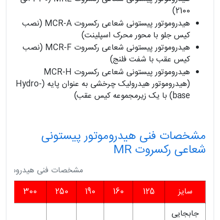
2100)
هیدروموتور پیستونی شعاعی رکسروت MCR-A (نصب
کیس جلو با محور محرک اسپلینت)
هیدروموتور پیستونی شعاعی رکسروت MCR-F (نصب
کیس عقب با شفت فلنج)
هیدروموتور پیستونی شعاعی رکسروت MCR-H
(هیدروموتور هیدرولیک چرخشی به عنوان پایه (Hydro-
base) با یک زیرمجموعه کیس عقب)
مشخصات فنی هیدروموتور پیستونی
شعاعی رکسروت MR
مشخصات فنی هیدروموتور پ
سایز
125
160
190
250
300
0
جابجایی