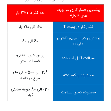
بیشترین فشار کاری در پورت
حداکثر تا 350 بار
های A,B,P
فشار کار در پورت T
160 الی 210 بار
بیشترین دبی عبوری (لیتر بر
60 الی 80
دقیقه)
روغن های معدنی،
سیالات قابل استفاده
فسفات استر
2.8 الی 500 میلی متر
محدوده ویکسوزیته
مربع بر ثانیه
30- الی 80 درجه سانتی
محدوده دمای سیالات
گراد