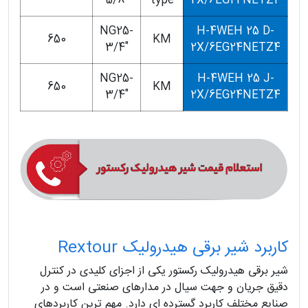
5/8"
type
2X/6EG24NETZ4
NG25-
H-4WEH 25 D-
650
KM
3/4"
2X/6EG24NETZ4
NG25-
H-4WEH 25 J-
650
KM
3/4"
2X/6EG24NETZ4
کاربرد شیر برقی هیدرولیک Rextour
شیر برقی هیدرولیک رکستور یکی از اجزای کلیدی در کنترل
دقیق جریان و جهت سیال در مدارهای صنعتی است و در
صنایع مختلف کاربرد گسترده ای دارد. مهم ترین کاربردهای