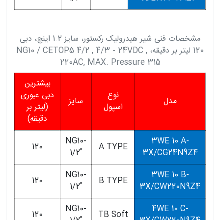
مشخصات فنی شیر هیدرولیک رکستور، سایز 1.2 اینچ، دبی
120 لیتر بر دقیقه، NG10 / CETOP5 4/2 , 4/3 - 24VDC ,
220AC, MAX. Pressure 315
بیشترین
نوع
دبی عبوری
مدل
سایز
اسپول
(لیتر بر
دقیقه)
NG10-
3WE 10 A-
120
A TYPE
1/2"
3X/CG24N9Z4
NG10-
3WE 10 B-
120
B TYPE
1/2"
3X/CW220N9Z4
NG10-
4WE 10 C-
120
TB Soft