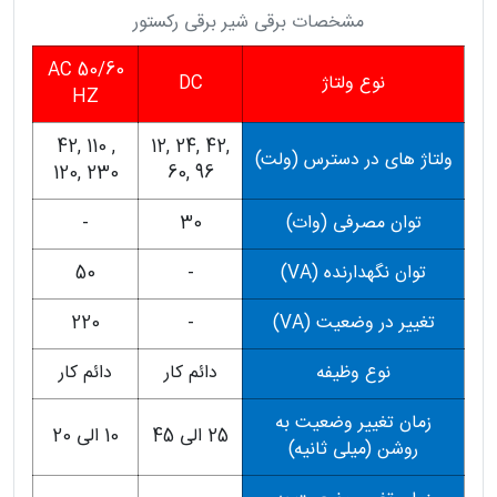
مشخصات برقی شیر برقی رکستور
AC 50/60
نوع ولتاژ
DC
HZ
42, 110 ,
12, 24, 42,
ولتاژ های در دسترس (ولت)
120, 230
60, 96
توان مصرفی (وات)
30
-
توان نگهدارنده (VA)
-
50
تغییر در وضعیت (VA)
-
220
نوع وظیفه
دائم کار
دائم کار
زمان تغییر وضعیت به
25 الی 45
10 الی 20
روشن (میلی ثانیه)