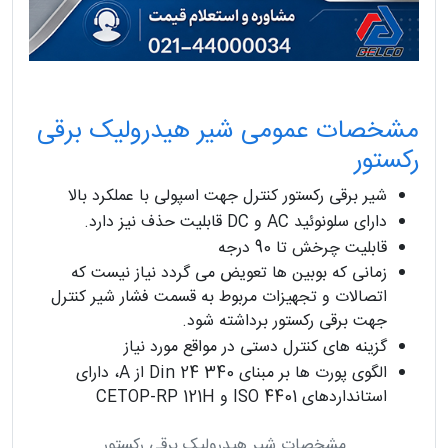
مشخصات عمومی شیر هیدرولیک برقی
رکستور
شیر برقی رکستور کنترل جهت اسپولی با عملکرد بالا
دارای سلونوئید AC و DC قابلیت حذف نیز دارد.
قابلیت چرخش تا 90 درجه
زمانی که بوبین ها تعویض می گردد نیاز نیست که
اتصالات و تجهیزات مربوط به قسمت فشار شیر کنترل
جهت برقی رکستور برداشته شود.
گزینه های کنترل دستی در مواقع مورد نیاز
الگوی پورت ها بر مبنای Din 24 340 از A، دارای
استانداردهای ISO 4401 و CETOP-RP 121H
مشخصات شیر هیدرولیک برقی رکستور