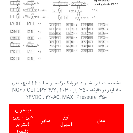
مشخصات فنی شیر هیدرولیک رکستور، سایز 1.4 اینچ، دبی
80 لیتر بر دقیقه، 350 بار NG6 / CETOP3 4/2 , 4/3 -
24VDC , 220AC, MAX. Pressure 350
بیشترین
نوع
دبی عبوری
مدل
سایز
اسپول
(لیتر بر
دقیقه)