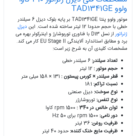
ولوو TAD1341GE
موتور ولوو پنتا TAD1341GE بر پایه بلوک دیزل 6 سیلندر
خطی با حجم حدودا 12 لیتر ساخته شده است. این
دیزل
ژنراتور
از نسل D13 با فناوری توربوشارژ و اینترکولر بهره می
برد و مطابق استاندارد آلایندگی EU Stage II کار می کند.
مشخصات کلیدی آن به شرح زیر است:
تعداد سیلندر:
6 سیلندر خطی
حجم موتور :
12 لیتر
قطر سیلندر × کورس پیستون :
131 × 158 میلی متر
نسبت تراکم:
18:1
نوع سوخت:
دیزل صنعتی
نوع تنفس:
توربوشارژر
توان خالص در
rpm 1500
: 340
کاوا
دور نامی:
1500 rpm برای 50 Hz
ظرفیت روغن:
36 لیتر
ظرفیت مایع خنک کننده:
حدود 40 لیتر