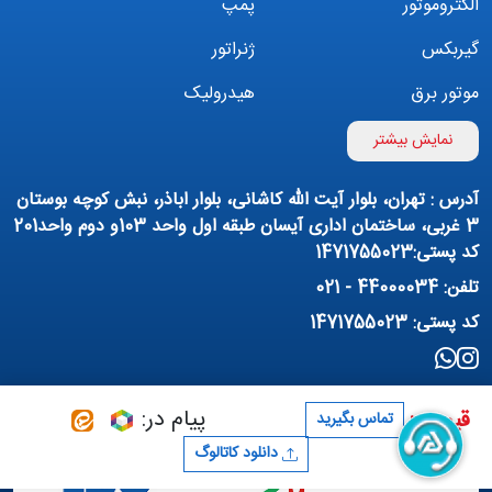
الکتروموتور
پمپ
گیربکس
ژنراتور
موتور برق
هیدرولیک
اینورتر
بوستر پمپ
نمایش بیشتر
تهویه مطبوع
کمپرسور
آدرس : تهران، بلوار آیت الله کاشانی، بلوار اباذر، نبش کوچه بوستان
پمپ هواده
پمپ وکیوم
3 غربی، ساختمان اداری آیسان طبقه اول واحد 103و دوم واحد201
کد پستی:1471755023
فیلتراسیون و تصفیه
پنوماتیک
تلفن: 44000034 - 021
منبع آب (تانکر آب)
روانکار صنعتی
کد پستی: 1471755023
مواد شیمیایی
تجهیزات ساختمانی
برق صنعتی
پیام در:
قیمت :
تماس بگیرید
دانلود کاتالوگ