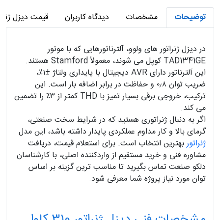
توضیحات
مشخصات
دیدگاه کاربران
قیمت دیزل ژنراتور 310 کاوا ولوو پنتا E
در دیزل ژنراتور های ولوو، آلترناتورهایی که با موتور
TAD1341GE کوپل می شوند، معمولاً Stamford هستند.
این آلترناتور دارای AVR دیجیتال با پایداری ولتاژ ±۱٪،
ضریب توان ۰٫۸ و حفاظت در برابر اضافه بار است. این
ترکیب، خروجی برقی بسیار تمیز با THD کمتر از ۳٪ را تضمین
می کند.
اگر به دنبال ژنراتوری هستید که در شرایط سخت صنعتی،
گرمای بالا و کار مداوم عملکردی پایدار داشته باشد، این مدل
ژنراتور
بهترین انتخاب است. برای استعلام قیمت، دریافت
مشاوره فنی و خرید مستقیم از واردکننده اصلی، با کارشناسان
دلکو صنعت تماس بگیرید تا مناسب ترین گزینه بر اساس
توان مورد نیاز پروژه شما معرفی شود.
مشخصات فنی دیزل ژنراتور 310 کاوا