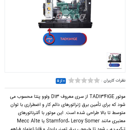
شغلی
تماس
با ما
درباره
ما
نظرات کاربران :
0 از ۵
موتور TAD1341GE از سری معروف D13 ولوو پنتا محسوب می
شود که برای تأمین برق ژنراتورهای دائم کار و اضطراری با توان
متوسط تا بالا طراحی شده است. این موتور با آلترناتورهای
معتبری مانند Stamford، Leroy Somer یا Mecc Alte
ترکیب می شود تا خروجی برق تمیز، پایدار و قابل‌اعتماد فراهم