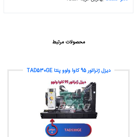
محصولات مرتبط
دیزل ژنراتور 95 کاوا ولوو پنتا TAD530GE