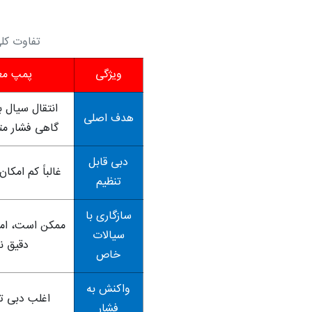
تفاوت‌ ک
ویژگی
پمپ مع
انتقال سیال با
هدف اصلی
گاهی فشار متو
دبی قابل
غالباً کم امکا
تنظیم
سازگاری با
ممکن است، ام
سیالات
دقیق ن
خاص
واکنش به
اغلب دبی ت
فشار