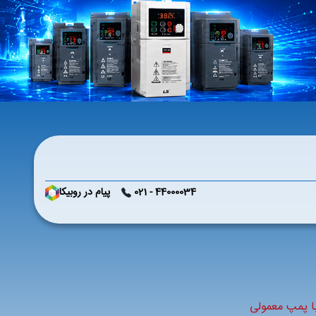
44000034 - 021
پیام در روبیکا
 پمپ‌ معمولی