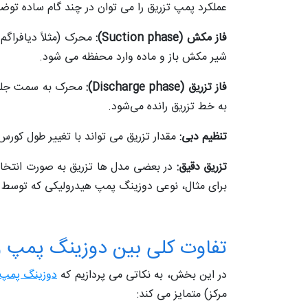
عملکرد پمپ تزریق را می‌ توان در چند گام ساده توض
فاز مکش (Suction phase):
محرک (مثلاً دیافراگ
شیر مکش باز و ماده وارد محفظه می‌ شود.
فاز تزریق (Discharge phase):
محرک به سمت جلو ح
به خط تزریق رانده می‌شود.
تنظیم دبی:
مقدار تزریق می‌ تواند با تغییر طول کورس
تزریق دقیق:
در بعضی مدل‌ ها تزریق به‌ صورت انتخاب
برای مثال، نوعی دوزینگ پمپ هیدرولیکی که توسط جر
تفاوت‌ کلی بین دوزینگ پمپ و
در این بخش، به نکاتی می‌ پردازیم که
دوزینگ پمپ
مرکز) متمایز می‌ کند: