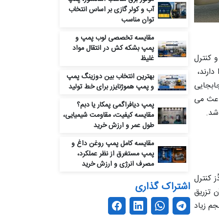
آب و کولر گازی بر اساس انتخاب
توان مناسب
مقایسه تخصصی لوب پمپ و
پمپ بشکه‌ کش در انتقال مواد
کنترل‌
غلیظ
 دارند،
بهترین انتخاب بین دوزینگ پمپ
جابجایی
و پمپ هموژنایزر برای خط تولید
اعث می‌
پمپ دیافراگمی پمکار یا دبم؟
مقایسه کیفیت، مقاومت شیمیایی،
طول عمر و ارزش خرید
مقایسه کامل پمپ روغن داغ و
پمپ مستغرق از نظر عملکرد،
مصرف انرژی و ارزش خرید
 کنترل‌
اشتراک گذاری
 تزریق
جم زیاد