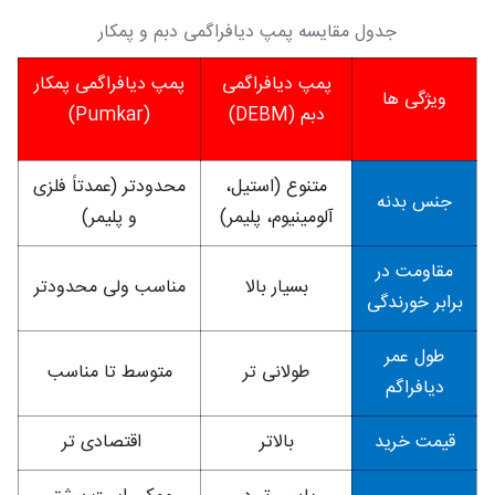
جدول مقایسه پمپ دیافراگمی دبم و پمکار
پمپ دیافراگمی
پمپ دیافراگمی پمکار
ویژگی‌ ها
دبم (DEBM)
(Pumkar)
متنوع (استیل،
محدودتر (عمدتاً فلزی
جنس بدنه
آلومینیوم، پلیمر)
و پلیمر)
مقاومت در
بسیار بالا
مناسب ولی محدودتر
برابر خورندگی
طول عمر
طولانی‌ تر
متوسط تا مناسب
دیافراگم
قیمت خرید
بالاتر
اقتصادی‌ تر