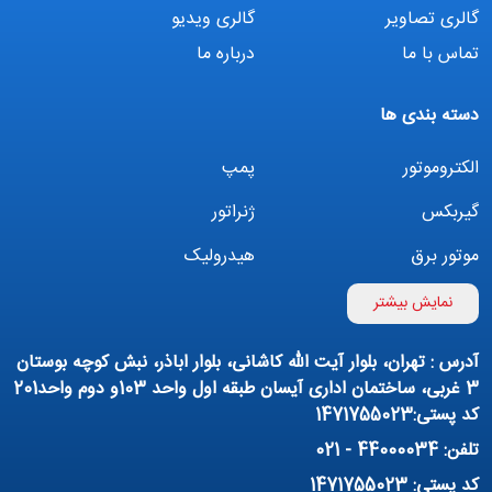
گالری تصاویر
گالری ویدیو
تماس با ما
درباره ما
دسته بندی ها
الکتروموتور
پمپ
گیربکس
ژنراتور
موتور برق
هیدرولیک
اینورتر
بوستر پمپ
نمایش بیشتر
تهویه مطبوع
کمپرسور
آدرس : تهران، بلوار آیت الله کاشانی، بلوار اباذر، نبش کوچه بوستان
پمپ هواده
پمپ وکیوم
3 غربی، ساختمان اداری آیسان طبقه اول واحد 103و دوم واحد201
کد پستی:1471755023
فیلتراسیون و تصفیه
پنوماتیک
تلفن: 44000034 - 021
منبع آب (تانکر آب)
روانکار صنعتی
کد پستی: 1471755023