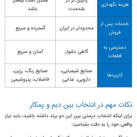
پایین‌ تر در
ممکن است بیشتر
هزینه نگهداری
بلندمدت
باشد
خدمات پس از
محدودتر در ایران
گسترده و سریع
فروش
دسترسی به
گاهی دشوار
آسان و سریع
قطعات
صنایع شیمیایی،
صنایع رنگ، رزین،
کاربردها
دارویی، غذایی
فاضلاب، پتروشیمی
نکات مهم در انتخاب بین دبم و پمکار
برای اینکه انتخاب درستی بین این دو برند داشته باشید، باید نیاز
واقعی خود را به‌ دقت بشناسید: