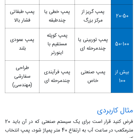
پمپ گریز از
پمپ خطی یا
پمپ طبقاتی
20-50
مرکز بزرگ
چندطبقه
فشار بالا
پمپ کوپله
پمپ توربینی یا
پمپ عمودی
50-100
مستقیم با
چندمرحله‌ ای
بلند
اینورتر
طراحی
بیش از
پمپ صنعتی
پمپ فرآیندی
سفارشی
100
خاص
چندمرحله‌ ای
(مهندسی)
مثال کاربردی
فرض کنید قرار است برای یک سیستم صنعتی که در آن باید 20
مترمکعب در ساعت آب به ارتفاع 40 متر پمپاژ شود، پمپ انتخاب