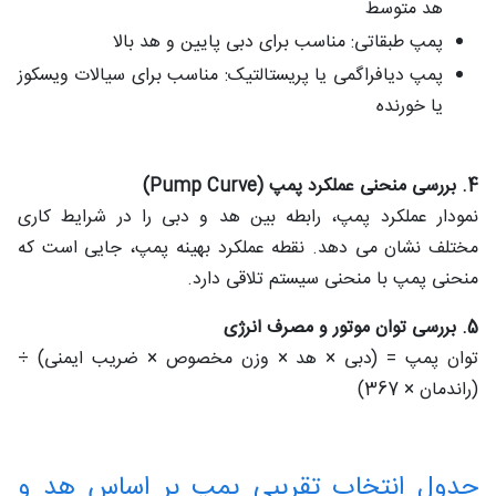
هد متوسط
پمپ طبقاتی: مناسب برای دبی پایین و هد بالا
پمپ دیافراگمی یا پریستالتیک: مناسب برای سیالات ویسکوز
یا خورنده
4. بررسی منحنی عملکرد پمپ (Pump Curve)
نمودار عملکرد پمپ، رابطه بین هد و دبی را در شرایط کاری
مختلف نشان می‌ دهد. نقطه عملکرد بهینه پمپ، جایی است که
منحنی پمپ با منحنی سیستم تلاقی دارد.
5. بررسی توان موتور و مصرف انرژی
توان پمپ = (دبی × هد × وزن مخصوص × ضریب ایمنی) ÷
(راندمان × 367)
جدول انتخاب تقریبی پمپ بر اساس هد و