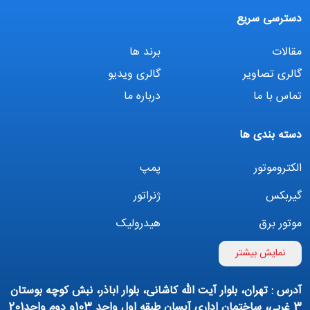
دسترسی سریع
مقالات
برند ها
گالری تصاویر
گالری ویدیو
تماس با ما
درباره ما
دسته بندی ها
الکتروموتور
پمپ
گیربکس
ژنراتور
موتور برق
هیدرولیک
اینورتر
بوستر پمپ
نمایش بیشتر
تهویه مطبوع
کمپرسور
آدرس : تهران، بلوار آیت الله کاشانی، بلوار اباذر، نبش کوچه بوستان
پمپ هواده
پمپ وکیوم
3 غربی، ساختمان اداری آیسان طبقه اول واحد 103و دوم واحد201