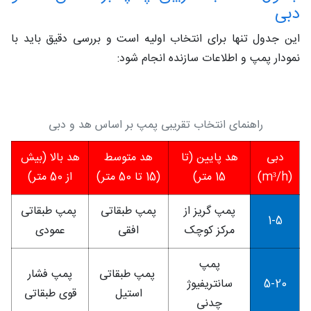
دبی
این جدول تنها برای انتخاب اولیه است و بررسی دقیق باید با
نمودار پمپ و اطلاعات سازنده انجام شود:
راهنمای انتخاب تقریبی پمپ بر اساس هد و دبی
دبی
هد پایین (تا
هد متوسط
هد بالا (بیش
(m³/h)
15 متر)
(15 تا 50 متر)
از 50 متر)
پمپ گریز از
پمپ طبقاتی
پمپ طبقاتی
1-5
مرکز کوچک
افقی
عمودی
پمپ
پمپ طبقاتی
پمپ فشار
5-20
سانتریفیوژ
استیل
قوی طبقاتی
چدنی