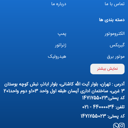
تماس با ما
درباره ما
دسته بندی ها
الکتروموتور
پمپ
گیربکس
ژنراتور
موتور برق
هیدرولیک
اینورتر
بوستر پمپ
نمایش بیشتر
تهویه مطبوع
کمپرسور
آدرس : تهران، بلوار آیت الله کاشانی، بلوار اباذر، نبش کوچه بوستان
پمپ هواده
پمپ وکیوم
3 غربی، ساختمان اداری آیسان طبقه اول واحد 103و دوم واحد201
کد پستی:1471755023
فیلتراسیون و تصفیه
پنوماتیک
تلفن: 44000034 - 021
منبع آب (تانکر آب)
روانکار صنعتی
کد پستی: 1471755023
مواد شیمیایی
تجهیزات ساختمانی