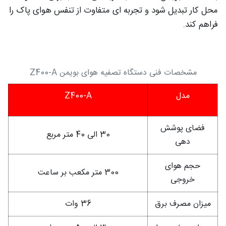
محل کار تبدیل شود و تجربه‌ ای متفاوت از تنفس هوای پاک را
فراهم کند.
مشخصات فنی دستگاه تصفیه هوای بویمن Z400-A
مدل
Z400-A
فضای پوشش
30 الی 40 متر مربع
دهی
حجم هوای
300 متر مکعب بر ساعت
خروجی
میزان مصرف برق
36 وات