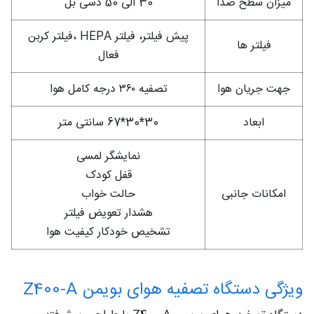
میزان سطح صدا
30 الی 50 دسی بل
پیش فیلتر، فیلتر HEPA ،فیلتر کربن
فیلتر ها
فعال
جهت جریان هوا
تصفیه ۳۶۰ درجه کامل هوا
ابعاد
30*30*67 سانتی متر
نمایشگر لمسی
قفل کودک
امکانات جانبی
حالت خواب
هشدار تعویض فیلتر
تشخیص خودکار کیفیت هوا
ویژگی دستگاه تصفیه هوای بویمن Z400-A