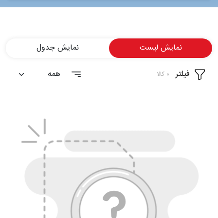
شغلی
تماس
نمایش لیست
نمایش جدول
با ما
فیلتر
درباره
0 کالا
ما