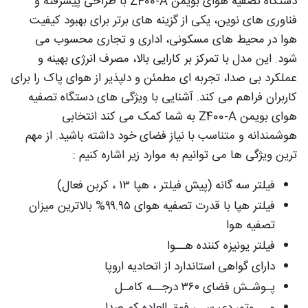
دستگاه تصفیه هوای بویمن Z400-A با طراحی پیشرفته و
فناوری‌ های نوین، یکی از گزینه‌ های برتر برای بهبود کیفیت
هوا در محیط‌ های مسکونی، اداری و تجاری محسوب می‌
شود. این مدل با تمرکز بر کارایی بالا، مصرف انرژی بهینه و
عملکرد بی‌ صدا، تجربه‌ ای مطمئن و دلپذیر از هوای پاک را برای
کاربران فراهم می‌ کند. آشنایی با ویژگی‌ های دستگاه تصفیه
هوای بویمن Z400-A به شما کمک می‌ کند انتخابی
هوشمندانه و متناسب با نیاز فضای خود داشته باشید. از مهم‌
ترین ویژگی‌ ها می‌ توانیم به موارد زیر اشاره کنیم :
فیلتر سه گانه (پیش فیلتر ، هپا ۱۳ ، کربن فعال)
فیلتر هپا با قدرت تصفیه هوای ۹۹.۹۵% بالاترین میزان
تصفیه هوا
فیلتر یونیزه کننده هــوا
دارای گواهی استاندارد از اتحادیه اروپا
پـوشـش فضای ۳۶۰ درجــه کامـل
مـــوتور دی سـی فوق العاده کم صدا