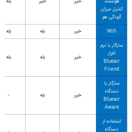
هوشمند
خیر
خیر
بله
کنترل میزان
آلودگی هو
Wifi
خیر
بله
بله
سازگار با نرم
افزار
خیر
بله
بله
Blueair
Friend
سازگار با
دستگاه
خیر
بله
-
Blueair
Aware
استفاده از
دستگاه