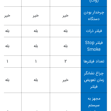
(وات)
چرخدار بودن
خیر
خیر
خیر
دستگاه
فیلتر ذرات
بله
بله
بله
فیلتر Stop
بله
بله
بله
Smoke
تعداد فیلترها
2
1
1
چراغ نشانگر
زمان تعویض
خیر
بله
بله
فیلتر
مجهز به
سیستم