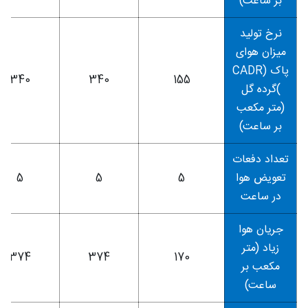
بر ساعت)
نرخ تولید
میزان هوای
پاک (CADR
340
340
155
)گرده گل
(متر مکعب
بر ساعت)
تعداد دفعات
تعویض هوا
5
5
5
در ساعت
جریان هوا
زیاد (متر
374
374
170
مکعب بر
ساعت)