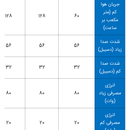
جریان هوا
کم (متر
128
128
60
مکعب بر
ساعت)
شدت صدا
56
56
56
زیاد (دسیبل)
شدت صدا
32
32
32
کم (دسیبل)
انرژی
مصرفی زیاد
80
80
80
(وات)
انرژی
مصرفی کم
20
20
20