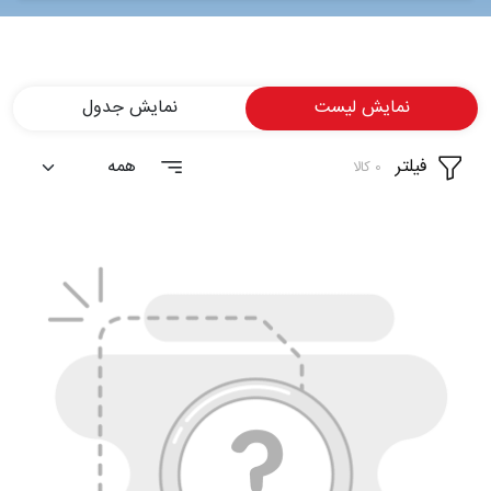
شغلی
تماس
نمایش لیست
نمایش جدول
با ما
فیلتر
درباره
0 کالا
ما