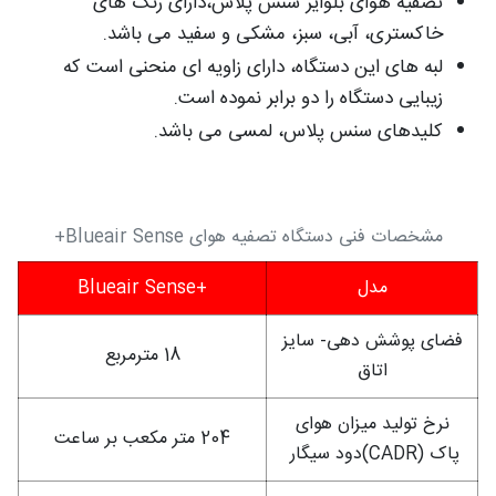
تصفیه هوای بلوایر سنس پلاس،دارای رنگ های
خاکستری، آبی، سبز، مشکی و سفید می باشد.
لبه های این دستگاه، دارای زاویه ای منحنی است که
زیبایی دستگاه را دو برابر نموده است.
کلیدهای سنس پلاس، لمسی می باشد.
مشخصات فنی دستگاه تصفیه هوای Blueair Sense+
مدل
+Blueair Sense
فضای پوشش دهی- سایز
18 مترمربع
اتاق
نرخ تولید میزان هوای
204 متر مکعب بر ساعت
پاک (CADR)دود سیگار