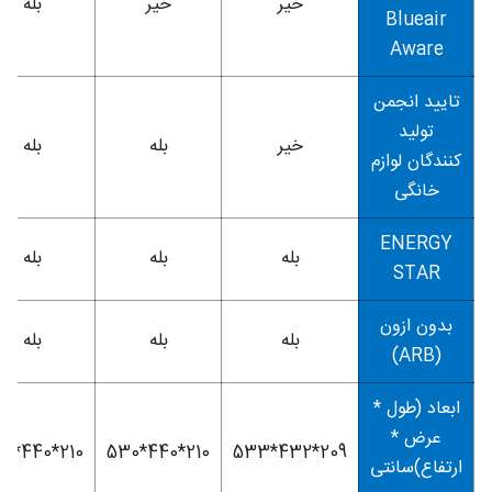
خیر
خیر
بله
Blueair
Aware
تایید انجمن
تولید
خیر
بله
بله
کنندگان لوازم
خانگی
ENERGY
بله
بله
بله
STAR
بدون ازون
بله
بله
بله
(ARB)
ابعاد (طول *
عرض *
0*440*210
530*440*210
533*432*209
ارتفاع)سانتی