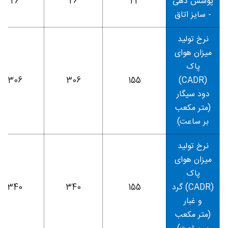
پوشش دهی
22
26
26
- سایز اتاق
نرخ تولید
میزان هوای
پاک
306
306
155
(CADR)
دود سیگار
(متر مکعب
بر ساعت)
نرخ تولید
میزان هوای
پاک
(CADR) گرد
155
340
340
و غبار
(متر مکعب