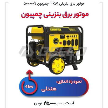
موتور برق بنزینی 4kw چمپیون 500809
قیمت : 195,000,000 تومان