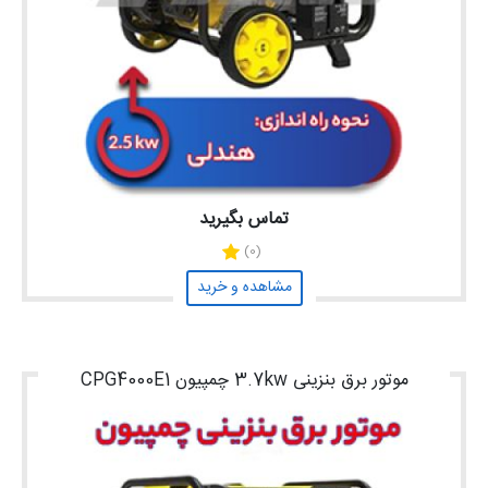
تماس بگیرید
(0)
مشاهده و خرید
موتور برق بنزینی 3.7kw چمپیون CPG4000E1