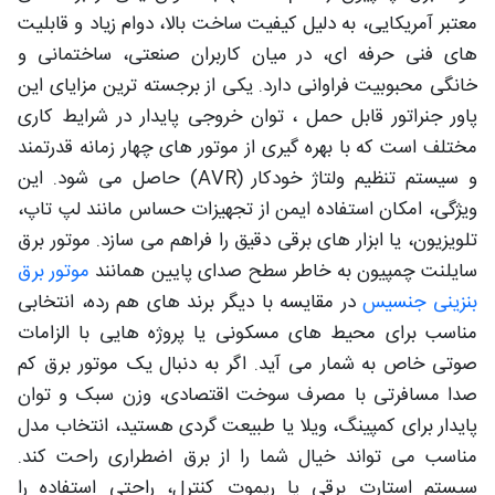
معتبر آمریکایی، به دلیل کیفیت ساخت بالا، دوام زیاد و قابلیت
های فنی حرفه ای، در میان کاربران صنعتی، ساختمانی و
خانگی محبوبیت فراوانی دارد. یکی از برجسته ترین مزایای این
پاور جنراتور قابل حمل ، توان خروجی پایدار در شرایط کاری
مختلف است که با بهره گیری از موتور های چهار زمانه قدرتمند
و سیستم تنظیم ولتاژ خودکار (AVR) حاصل می شود. این
ویژگی، امکان استفاده ایمن از تجهیزات حساس مانند لپ تاپ،
تلویزیون، یا ابزار های برقی دقیق را فراهم می سازد. موتور برق
سایلنت چمپیون به خاطر سطح صدای پایین همانند
موتور برق
بنزینی جنسیس
در مقایسه با دیگر برند های هم رده، انتخابی
مناسب برای محیط های مسکونی یا پروژه هایی با الزامات
صوتی خاص به شمار می آید. اگر به دنبال یک موتور برق کم
صدا مسافرتی با مصرف سوخت اقتصادی، وزن سبک و توان
پایدار برای کمپینگ، ویلا یا طبیعت گردی هستید، انتخاب مدل
مناسب می تواند خیال شما را از برق اضطراری راحت کند.
سیستم استارت برقی یا ریموت کنترل، راحتی استفاده را