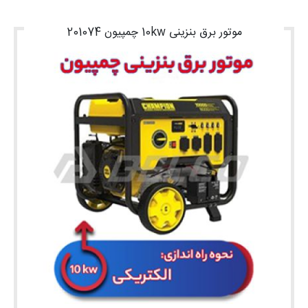
موتور برق بنزینی 10kw چمپیون 201074