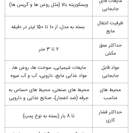
مایعات قابل
ویسکوزیته بالا (مثل روغن ها و گریس ها)
جابجایی
ظرفیت انتقال
بسته به مدل، از 10 تا 150 لیتر در دقیقه
مایع
حداکثر عمق
2 تا 3 متر
مکش
مواد قابل
مایعات شیمیایی، سوخت ها، روغن ها،
جابجایی
مواد غذایی مایع، دارویی، آب و آب میوه
محیط های
محیط های صنعتی، محیط های حساس به
مناسب
جرقه (ضد انفجار)، صنایع غذایی و دارویی
حداکثر فشار
تا 8 بار (بسته به نوع پمپ)
کاری