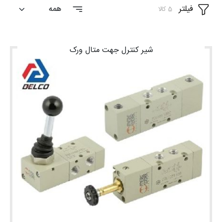
فیلتر
5 کالا
شغلی
تماس
شیر کنترل جهت متال ورک
با ما
درباره
ما