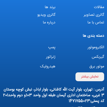
مقالات
برند ها
گالری تصاویر
گالری ویدیو
تماس با ما
درباره ما
دسته بندی ها
الکتروموتور
پمپ
گیربکس
ژنراتور
موتور برق
هیدرولیک
اینورتر
بوستر پمپ
نمایش بیشتر
تهویه مطبوع
کمپرسور
آدرس : تهران، بلوار آیت الله کاشانی، بلوار اباذر، نبش کوچه بوستان
پمپ هواده
پمپ وکیوم
3 غربی، ساختمان اداری آیسان طبقه اول واحد 103و دوم واحد201
کد پستی:1471755023
فیلتراسیون و تصفیه
پنوماتیک