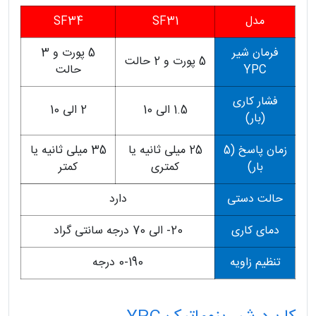
مدل
SF31
SF34
فرمان شیر
5 پورت و 3
5 پورت و 2 حالت
YPC
حالت
فشار کاری
1.5 الی 10
2 الی 10
(بار)
زمان پاسخ (5
25 میلی ثانیه یا
35 میلی ثانیه یا
بار)
کمتری
کمتر
حالت دستی
دارد
دمای کاری
20- الی 70 درجه سانتی گراد
تنظیم زاویه
0-190 درجه