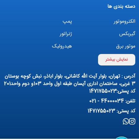
دسته بندی ها
الکتروموتور
پمپ
گیربکس
ژنراتور
موتور برق
هیدرولیک
اینورتر
بوستر پمپ
نمایش بیشتر
تهویه مطبوع
کمپرسور
آدرس : تهران، بلوار آیت الله کاشانی، بلوار اباذر، نبش کوچه بوستان
پمپ هواده
پمپ وکیوم
3 غربی، ساختمان اداری آیسان طبقه اول واحد 103و دوم واحد201
کد پستی:1471755023
فیلتراسیون و تصفیه
پنوماتیک
تلفن: 44000034 - 021
منبع آب (تانکر آب)
روانکار صنعتی
کد پستی: 1471755023
مواد شیمیایی
تجهیزات ساختمانی
برق صنعتی