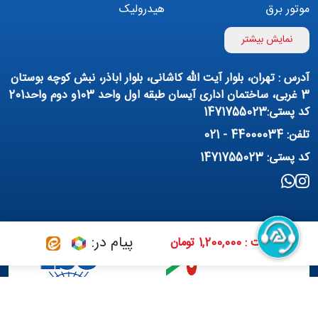
موتور برق
هیدرولیک
اینورتر
بوستر پمپ
نمایش بیشتر
تهویه مطبوع
کمپرسور
آدرس : تهران، بلوار آیت الله کاشانی، بلوار اباذر، نبش کوچه بوستان
پمپ هواده
پمپ وکیوم
3 غربی، ساختمان اداری آیسان طبقه اول واحد 103و دوم واحد201
کد پستی:1471755023
فیلتراسیون و تصفیه
پنوماتیک
تلفن: 44000034 - 021
منبع آب (تانکر آب)
روانکار صنعتی
کد پستی: 1471755023
مواد شیمیایی
تجهیزات ساختمانی
برق صنعتی
پیام در:
قیمت : 1,200,000 تومان