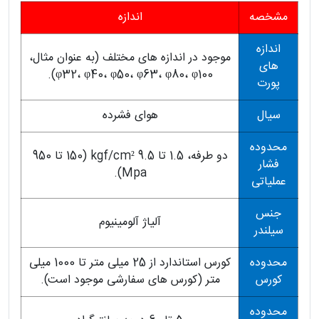
مشخصه
اندازه
اندازه
موجود در اندازه های مختلف (به عنوان مثال،
های
φ32، φ40، φ50، φ63، φ80، φ100).
پورت
سیال
هوای فشرده
محدوده
دو طرفه، 1.5 تا 9.5 kgf/cm² (150 تا 950
فشار
Mpa).
عملیاتی
جنس
آلیاژ آلومینیوم
سیلندر
محدوده
کورس استاندارد از 25 میلی متر تا 1000 میلی
کورس
متر (کورس های سفارشی موجود است).
محدوده