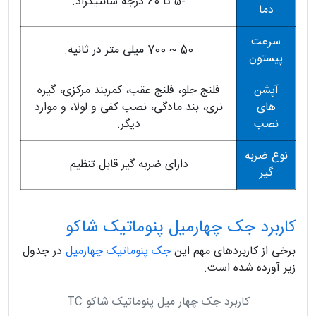
-5 تا 60 درجه سانتیگراد.
دما
سرعت
50 ~ 700 میلی متر در ثانیه.
پیستون
آپشن
فلنج جلو، فلنج عقب، کمربند مرکزی، گیره
های
نری، بند مادگی، نصب کفی و لولا، و موارد
نصب
دیگر.
نوع ضربه
دارای ضربه گیر قابل تنظیم
گیر
کاربرد جک چهارمیل پنوماتیک شاکو
برخی از کاربردهای مهم این
جک پنوماتیک چهارمیل
در جدول
زیر آورده شده است.
کاربرد جک چهار میل پنوماتیک شاکو TC