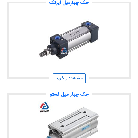
جک چهارمیل ایرتک
مشاهده و خرید
جک چهار میل فستو