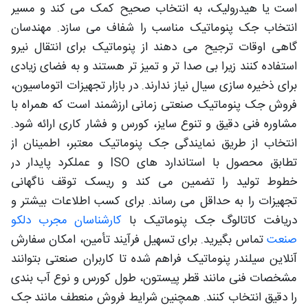
است یا هیدرولیک، به انتخاب صحیح کمک می کند و مسیر
انتخاب جک پنوماتیک مناسب را شفاف می سازد. مهندسان
گاهی اوقات ترجیح می دهند از پنوماتیک برای انتقال نیرو
استفاده کنند زیرا بی صدا تر و تمیز تر هستند و به فضای زیادی
برای ذخیره سازی سیال نیاز ندارند. در بازار تجهیزات اتوماسیون،
فروش جک پنوماتیک صنعتی زمانی ارزشمند است که همراه با
مشاوره فنی دقیق و تنوع سایز، کورس و فشار کاری ارائه شود.
انتخاب از طریق نمایندگی جک پنوماتیک معتبر، اطمینان از
تطابق محصول با استاندارد های ISO و عملکرد پایدار در
خطوط تولید را تضمین می کند و ریسک توقف ناگهانی
تجهیزات را به حداقل می رساند. برای کسب اطلاعات بیشتر و
دریافت کاتالوگ جک پنوماتیک با
کارشناسان مجرب دلکو
صنعت
تماس بگیرید. برای تسهیل فرآیند تأمین، امکان سفارش
آنلاین سیلندر پنوماتیک فراهم شده تا کاربران صنعتی بتوانند
مشخصات فنی مانند قطر پیستون، طول کورس و نوع آب بندی
را دقیق انتخاب کنند. همچنین شرایط فروش منعطف مانند جک