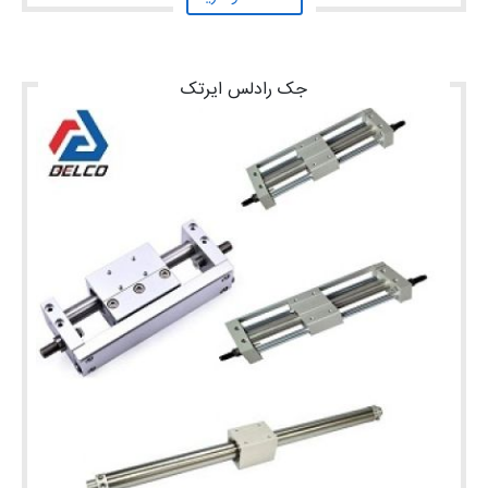
جک رادلس ایرتک