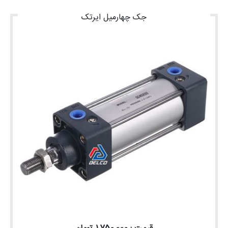
جک چهارمیل ایرتک