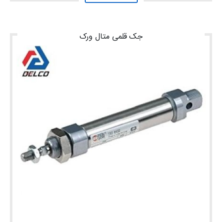
جک قلمی متال ورک