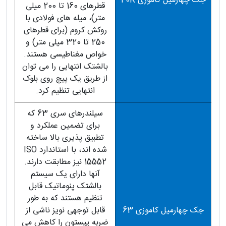
جک چهارمیل کاموزی 40K
قطرهای 160 تا 200 میلی
متر)، میله های فولادی با
روکش کروم (برای قطرهای
250 تا 320 میلی متر) و
خواص مغناطیسی هستند.
بالشتک انتهایی را می توان
از طریق یک پیچ روی بلوک
انتهایی تنظیم کرد.
سیلندرهای سری 63 که
برای تضمین عملکرد و
تطبیق پذیری بالا ساخته
شده اند، با استاندارد ISO
15552 نیز مطابقت دارند.
آنها دارای یک سیستم
بالشتک پنوماتیک قابل
تنظیم هستند که به طور
جک چهارمیل کاموزی 63
قابل توجهی نویز ناشی از
ضربه پیستون را کاهش می