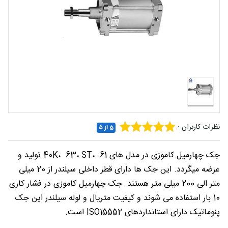
شغلی
تماس
با ما
درباره
ما
نظرات کاربران :
5 از ۵
جک چهارمیل کاموزی در مدل های 40K، 63، ST، 61 تولید و
عرضه میگردد. این جک ها دارای قطر داخلی سیلندر از 20 میلی
متر الی 200 میلی متر هستند. جک چهارمیل کاموزی در فشار کاری
10 بار استفاده می شوند و کیفیت متریال و لوله سیلندر این جک
پنوماتیک دارای استانداردهای ISO15552 است.