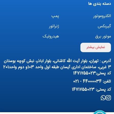
دسته بندی ها
الکتروموتور
پمپ
گیربکس
ژنراتور
موتور برق
هیدرولیک
اینورتر
بوستر پمپ
نمایش بیشتر
تهویه مطبوع
کمپرسور
آدرس : تهران، بلوار آیت الله کاشانی، بلوار اباذر، نبش کوچه بوستان
پمپ هواده
پمپ وکیوم
3 غربی، ساختمان اداری آیسان طبقه اول واحد 103و دوم واحد201
کد پستی:1471755023
فیلتراسیون و تصفیه
پنوماتیک
تلفن: 44000034 - 021
منبع آب (تانکر آب)
روانکار صنعتی
کد پستی: 1471755023
مواد شیمیایی
تجهیزات ساختمانی
برق صنعتی