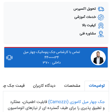
تحویل اکسپرس
خدمات آموزشی
کیفیت بالا
مشاوره فنی
تماس با کارشناس جک پنوماتیک چهار میل
44000034
داخلی : 370
توضیحات
مشخصات
دیدگاه کاربران
قیمت جک چهارم
جک چهار میل کاموزی (Camozzi)
قابلیت اطمینان، عملکرد
و تطبیق پذیری را برای طیف گسترده ای از نیازهای اتوماسیون